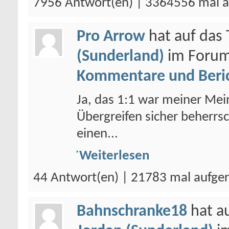
7956 Antwort(en) | 3364556 mal a
Pro Arrow
hat auf da
(Sunderland)
im Foru
Kommentare und Beri
Ja, das 1:1 war meiner Me
Übergreifen sicher beherrs
einen...
Weiterlesen
44 Antwort(en) | 21783 mal aufge
Bahnschranke18
hat a