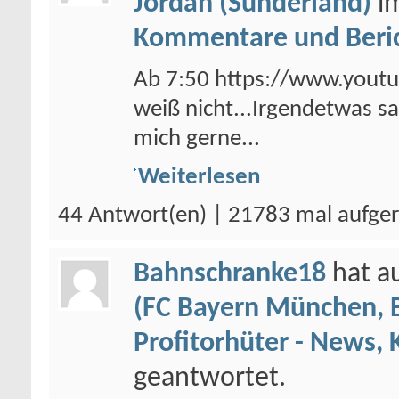
Jordan (Sunderland)
i
Kommentare und Beri
Ab 7:50 https://www.you
weiß nicht...Irgendetwas sag
mich gerne...
Weiterlesen
44 Antwort(en) | 21783 mal aufge
Bahnschranke18
hat a
(FC Bayern München, 
Profitorhüter - News,
geantwortet.