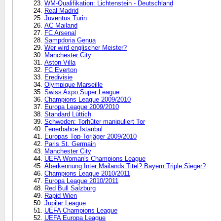
WM-Qualifikation: Lichtenstein - Deutschland
Real Madrid
Juventus Turin
AC Mailand
FC Arsenal
Sampdoria Genua
Wer wird englischer Meister?
Manchester City
Aston Villa
FC Everton
Eredivisie
Olympique Marseille
Swiss Axpo Super League
Champions League 2009/2010
Europa League 2009/2010
Standard Lüttich
Schweden: Torhüter manipuliert Tor
Fenerbahce Istanbul
Europas Top-Torjäger 2009/2010
Paris St. Germain
Manchester City
UEFA Woman's Champions League
Aberkennung Inter Mailands Titel? Bayern Triple Sieger?
Champions League 2010/2011
Europa League 2010/2011
Red Bull Salzburg
Rapid Wien
Jupiler League
UEFA Champions League
UEFA Europa League