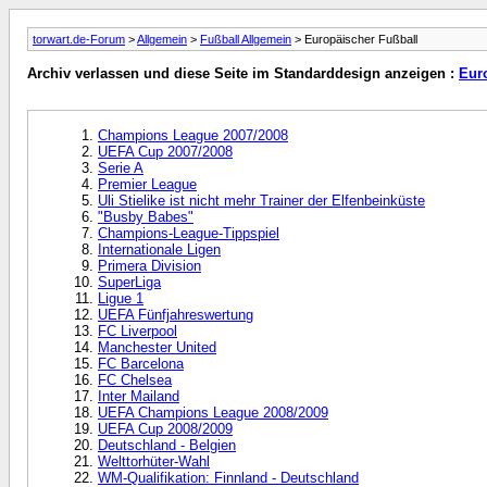
torwart.de-Forum
>
Allgemein
>
Fußball Allgemein
> Europäischer Fußball
Archiv verlassen und diese Seite im Standarddesign anzeigen :
Eur
Champions League 2007/2008
UEFA Cup 2007/2008
Serie A
Premier League
Uli Stielike ist nicht mehr Trainer der Elfenbeinküste
"Busby Babes"
Champions-League-Tippspiel
Internationale Ligen
Primera Division
SuperLiga
Ligue 1
UEFA Fünfjahreswertung
FC Liverpool
Manchester United
FC Barcelona
FC Chelsea
Inter Mailand
UEFA Champions League 2008/2009
UEFA Cup 2008/2009
Deutschland - Belgien
Welttorhüter-Wahl
WM-Qualifikation: Finnland - Deutschland