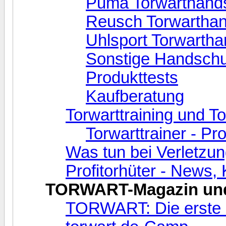
Puma Torwarthand
Reusch Torwartha
Uhlsport Torwarth
Sonstige Handsch
Produkttests
Kaufberatung
Torwarttraining und T
Torwarttrainer - Pr
Was tun bei Verletzu
Profitorhüter - News
TORWART-Magazin und
TORWART: Die erste Ze