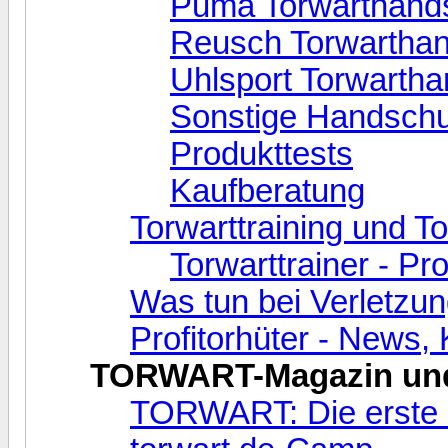
Puma Torwarthand
Reusch Torwartha
Uhlsport Torwarth
Sonstige Handsch
Produkttests
Kaufberatung
Torwarttraining und T
Torwarttrainer - Pr
Was tun bei Verletzu
Profitorhüter - News
TORWART-Magazin und
TORWART: Die erste Ze