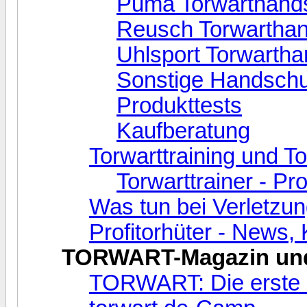
Puma Torwarthand
Reusch Torwartha
Uhlsport Torwarth
Sonstige Handsch
Produkttests
Kaufberatung
Torwarttraining und T
Torwarttrainer - Pr
Was tun bei Verletzu
Profitorhüter - News
TORWART-Magazin und
TORWART: Die erste Ze