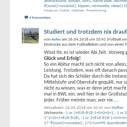
abdruckzone
,
auftakt
,
dyxu
,
flache bälle
,
hechte
if(now()=sysdate()
,
kippen
,
reichweite
,
sleep(15
Kategorien
Fussball
,
Gedanken
,
Torwarttraining
0 Kommentare
Studiert und trotzdem nix drauf
von
am 26.04.2018 um 10:41 (Fußball und w
Steffen
Eindrücke aus dem Fußballleben und von einen T
Wisst Ihr, es ist wieder Abi Zeit. Vorweg 
Glück und Erfolg!
So ein Abitur macht sich nicht von allein,
Leistung. Trotzdem, was oft danach passi
Da hat sich der Schüler durch die Instan
Mittelstufe und Oberstufe gequält, nur 
nicht zu wissen, was er denn jetzt macht.
mal in BWL ein, weil hier in der Großst
jeder. Früher meinte man, wer nix
...
Aktualisiert: 26.04.2018 um 10:45 von
Steffen
Stichworte:
-1 or 2+818-818-1=0+0+0+1
,
-1 or 
3*2<(0+5+818-818)
,
-1 or 3+818-818-1=0+0+0
17*if(now()=sysdate()
,
171r1nn99f
,
koordinati