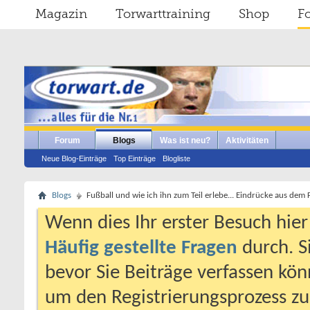
Magazin
Torwarttraining
Shop
F
Forum
Blogs
Was ist neu?
Aktivitäten
Neue Blog-Einträge
Top Einträge
Blogliste
Blogs
Fußball und wie ich ihn zum Teil erlebe... Eindrücke aus dem
Wenn dies Ihr erster Besuch hier i
Häufig gestellte Fragen
durch. S
bevor Sie Beiträge verfassen könn
um den Registrierungsprozess zu 