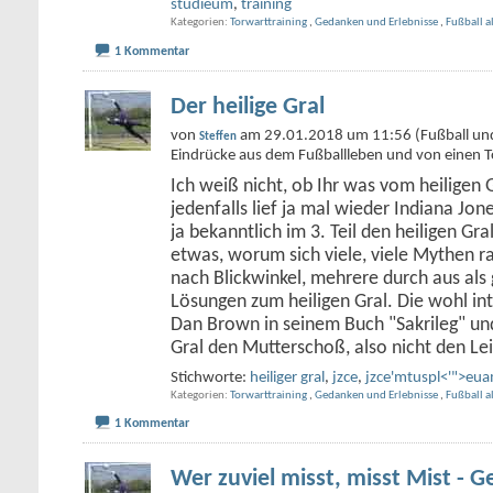
studieum
,
training
Kategorien
Torwarttraining
,
Gedanken und Erlebnisse
,
Fußball a
1 Kommentar
Der heilige Gral
von
am 29.01.2018 um 11:56 (Fußball und w
Steffen
Eindrücke aus dem Fußballleben und von einen T
Ich weiß nicht, ob Ihr was vom heiligen 
jedenfalls lief ja mal wieder Indiana Jon
ja bekanntlich im 3. Teil den heiligen Gra
etwas, worum sich viele, viele Mythen ra
nach Blickwinkel, mehrere durch aus als
Lösungen zum heiligen Gral. Die wohl in
Dan Brown in seinem Buch "Sakrileg" un
Gral den Mutterschoß, also nicht den Lei
Stichworte:
heiliger gral
,
jzce
,
jzce'mtuspl<'">eu
Kategorien
Torwarttraining
,
Gedanken und Erlebnisse
,
Fußball a
1 Kommentar
Wer zuviel misst, misst Mist - 