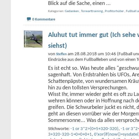
Blick auf die Sache, einen
...
Kategorien
Gedanken
,
Torwarttraining
,
Profitorhüter
,
Fußball 
0 Kommentare
Aluhut tut immer gut (Ich sehe 
siehst)
von
am 28.08.2018 um 10:46 (Fußball und w
Steffen
Eindrücke aus dem Fußballleben und von einen T
Es ist echt so. Was heute alles "
geschwur
sagenhaft. Von Erdstrahlen bis UFOs, Ar
Schattenpäpste, von wundersamen Kräute
hin zu den tollsten Versprechungen.
Wisst Ihr, immer wieder geht es oft zu Las
wehren können oder in Hoffnung nach de
greifen. Die Schwurbeler juckt es nicht,
geht an diesen vorrüber wie der Morgent
Sommersonne... Was da alles versproc
Stichworte:
-1 or 3*2>(0+5+320-320)
,
-1 or 3*
3+320-320-1=0+0+0+1
,
0'xor(if(now()=sysdate(