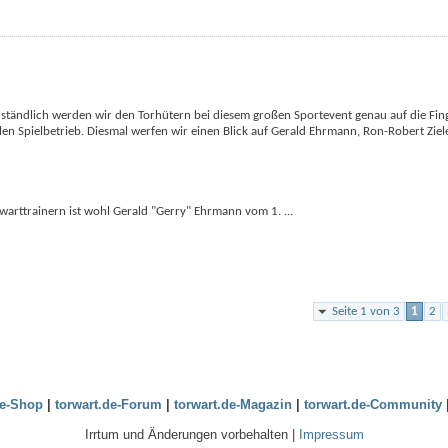
rständlich werden wir den Torhütern bei diesem großen Sportevent genau auf die Fin
 Spielbetrieb. Diesmal werfen wir einen Blick auf Gerald Ehrmann, Ron-Robert Zieler
rwarttrainern ist wohl Gerald "Gerry" Ehrmann vom 1.
...
Seite 1 von 3
1
2
de-Shop
|
torwart.de-Forum
|
torwart.de-Magazin
|
torwart.de-Community
Irrtum und Änderungen vorbehalten |
Impressum