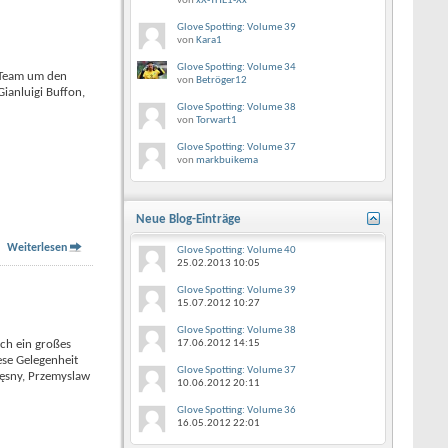
von
xX-THE1-Xx
Glove Spotting: Volume 39
von
Kara1
Glove Spotting: Volume 34
 Team um den
von
Betröger12
Gianluigi Buffon,
Glove Spotting: Volume 38
von
Torwart1
Glove Spotting: Volume 37
von
markbuikema
Neue Blog-Einträge
Weiterlesen
Glove Spotting: Volume 40
25.02.2013
10:05
Glove Spotting: Volume 39
15.07.2012
10:27
Glove Spotting: Volume 38
lch ein großes
17.06.2012
14:15
ese Gelegenheit
Glove Spotting: Volume 37
zęsny, Przemyslaw
10.06.2012
20:11
Glove Spotting: Volume 36
16.05.2012
22:01