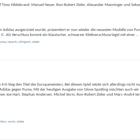
uf Timo Hildebrand, Manuel Neuer, Ron-Robert Zieler, Alexander Manninger und Sebas
Adidas ausgerüstet wurde, präsentiert er nun wieder die neuesten Modelle von Pu
 IC
. Als Verschluss kommt ein klassischer, schwarzer Klettverschlussriegel mit einer
...
uma
,
reusch
,
uhlsport
,
zieler
 4:0-Sieg den Titel des Europameisters. Bei diesem Spiel setzte sich allerdings nicht 
r Adidas gegen Puma. Mit der heutigen Ausgabe von Glove Spotting möchten auch wir 
hen Joe Hart, Stephan Andersen, Michel Vorm, Ron-Robert Zieler und Marc-André ter
mbro
,
vorm
,
zieler