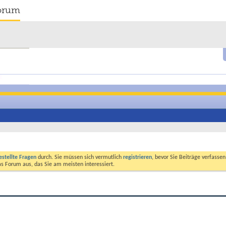
orum
estellte Fragen
durch. Sie müssen sich vermutlich
registrieren
, bevor Sie Beiträge verfasse
das Forum aus, das Sie am meisten interessiert.