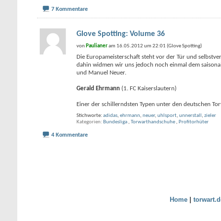
7 Kommentare
Glove Spotting: Volume 36
von
Paulianer
am 16.05.2012 um 22:01 (Glove Spotting)
Die Europameisterschaft steht vor der Tür und selbstve
dahin widmen wir uns jedoch noch einmal dem saisonalen
und Manuel Neuer.
Gerald Ehrmann
(1. FC Kaiserslautern)
Einer der schillerndsten Typen unter den deutschen To
Stichworte:
adidas
,
ehrmann
,
neuer
,
uhlsport
,
unnerstall
,
zieler
Kategorien
Bundesliga
,
Torwarthandschuhe
,
Profitorhüter
4 Kommentare
Home
|
torwart.