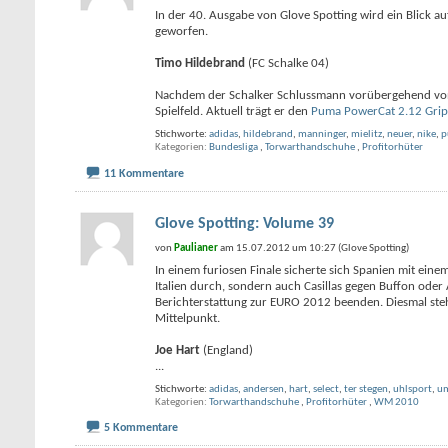
In der 40. Ausgabe von Glove Spotting wird ein Blick a
geworfen.
Timo Hildebrand
(FC Schalke 04)
Nachdem der Schalker Schlussmann vorübergehend von 
Spielfeld. Aktuell trägt er den
Puma PowerCat 2.12 Grip
Stichworte:
adidas
,
hildebrand
,
manninger
,
mielitz
,
neuer
,
nike
,
p
Kategorien
Bundesliga
,
Torwarthandschuhe
,
Profitorhüter
11 Kommentare
Glove Spotting: Volume 39
von
Paulianer
am 15.07.2012 um 10:27 (Glove Spotting)
In einem furiosen Finale sicherte sich Spanien mit einem
Italien durch, sondern auch Casillas gegen Buffon ode
Berichterstattung zur EURO 2012 beenden. Diesmal ste
Mittelpunkt.
Joe Hart
(England)
...
Stichworte:
adidas
,
andersen
,
hart
,
select
,
ter stegen
,
uhlsport
,
u
Kategorien
Torwarthandschuhe
,
Profitorhüter
,
WM 2010
5 Kommentare