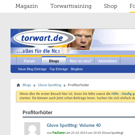
Magazin
Torwarttraining
Shop
F
Forum
Blogs
Was ist neu?
Aktivitäten
Neue Blog-Einträge
Top Einträge
Blogliste
Blogs
Glove Spotting
Profitorhüter
Wenn dies Ihr erster Besuch hier ist, lesen Sie bitte zuerst die
Hilfe - Häufig g
starten. Sie können auch jetzt schon Beiträge lesen. Suchen Sie sich einfach 
Profitorhüter
Glove Spotting: Volume 40
von
Paulianer
am 25.02.2013 um 10:05 (Glove Spotting)