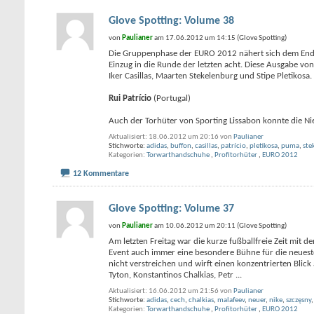
Glove Spotting: Volume 38
von
Paulianer
am 17.06.2012 um 14:15 (Glove Spotting)
Die Gruppenphase der EURO 2012 nähert sich dem Ende 
Einzug in die Runde der letzten acht. Diese Ausgabe von 
Iker Casillas, Maarten Stekelenburg und Stipe Pletikosa.
Rui Patrício
(Portugal)
Auch der Torhüter von Sporting Lissabon konnte die N
Aktualisiert: 18.06.2012 um 20:16 von
Paulianer
Stichworte:
adidas
,
buffon
,
casillas
,
patrício
,
pletikosa
,
puma
,
ste
Kategorien
Torwarthandschuhe
,
Profitorhüter
,
EURO 2012
12 Kommentare
Glove Spotting: Volume 37
von
Paulianer
am 10.06.2012 um 20:11 (Glove Spotting)
Am letzten Freitag war die kurze fußballfreie Zeit mit
Event auch immer eine besondere Bühne für die neuesten
nicht verstreichen und wirft einen konzentrierten Blic
Tyton, Konstantinos Chalkias, Petr
...
Aktualisiert: 16.06.2012 um 21:56 von
Paulianer
Stichworte:
adidas
,
cech
,
chalkias
,
malafeev
,
neuer
,
nike
,
szczęsny
Kategorien
Torwarthandschuhe
,
Profitorhüter
,
EURO 2012