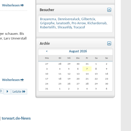
Weiterlesen
Besucher
Brayancma
,
Denniserealuck
,
Gilbertcix
,
Grigorpfw
,
lanatooth
,
Pro Arrow
,
Richardornab
,
Robertelifs
,
Shraunfdy
,
Tracycof
ger schauen. Bis
, Lars Unnerstall
Archiv
<
August 2026
Mo
Di
Mi
Do
Fr
Sa
So
27
28
29
30
31
1
2
3
4
5
6
7
8
9
10
11
12
13
14
15
16
17
18
19
20
21
22
23
Weiterlesen
24
25
26
27
28
29
30
31
1
2
3
4
5
6
3
Letzte
|
torwart.de-News