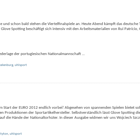
und schon bald stehen die Viertelfinalspiele an. Heute Abend kämpft das deutsche
Glove Spotting beschäftigt sich intensiv mit den Arbeitsmaterialien von Rui Patrício, 
iederlage der portugiesischen Nationalmannschaft
...
kelenburg
,
uhlsport
 dem Start der EURO 2012 endlich vorbei! Abgesehen von spannenden Spielen bietet so
 Produktionen der Sportartikelhersteller. Selbstverständlich lässt Glove Spotting di
k auf die Hände der Nationaltorhüter. In dieser Ausgabe widmen wir uns Wojciech Szc
,
tyton
,
uhlsport