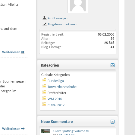
tian Mielitz
Profil anzeigen
Als gelesen markieren
ma auf dem
Registriert seit
05.02.2006
Alter
39
Beiträge
25.816
Blog-Einträge
41
Weiterlesen
Kategorien
Globale Kategorien
Bundesliga
nur Spanien gegen
die
Torwarthandschuhe
 Stegen im
Profitorhüter
WM 2010
EURO 2012
Neue Kommentare
Weiterlesen
Glove Spotting: Volume 40