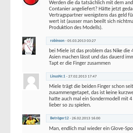
Werden die da tatsächlich mit dem an
Contanier angeliefert? Hätte jetzt geda
Vertragspartner wenigstens das geld f
wert ist (ausser man beeilt sich nichtma
Produktion des Modells).
robinson
-
05.03.2013
03:27
bei Miele ist das problem das Nike die
Asien machen lässt und das dauerd im
Tapt er die Finger zusammen
LinusNr.1
-
27.02.2013
17:47
Miele trägt die beiden Finger schon sei
zusammengetapet, das ist keine kurzwei
hatte auch mal ein Sondermodell mit 4 
lieber so zu spielen.
Betröger12
-
26.02.2013
16:00
Man, endlich mal wieder ein Glove-Spo