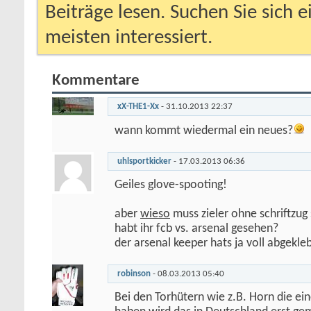
Beiträge lesen. Suchen Sie sich 
meisten interessiert.
Kommentare
xX-THE1-Xx
-
31.10.2013
22:37
wann kommt wiedermal ein neues?
uhlsportkicker
-
17.03.2013
06:36
Geiles glove-spooting!
aber
wieso
muss zieler ohne schriftzug 
habt ihr fcb vs. arsenal gesehen?
der arsenal keeper hats ja voll abgekleb
robinson
-
08.03.2013
05:40
Bei den Torhütern wie z.B. Horn die ein