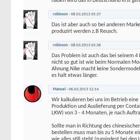
haben wird das in Deutschland erst ge
robinson
-
08.03.2013
05:37
Das ist aber auch so bei anderen Marke
produzirt werden z.B Reusch.
robinson
-
08.03.2013
05:36
Das Problem ist auch das bei seinem 4 
nicht so gut ist wie beim Normalen Mo
Ahnung.Nike macht keine Sondermodel
es halt etwas länger.
Manuel
-
06.03.2013
12:14
Wir kalkulieren bei uns im Betrieb eine L
Produktion und Auslieferung per Contai
LKW) von 3 - 4 Monaten, je nach Auft
Sollte man in Richtung des chinesische
bestellen muss man bis zu 5 Monate ein
wie alles still steht (zumindest bei de