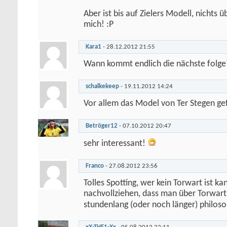
Aber ist bis auf Zielers Modell, nichts 
mich! :P
Kara1
-
28.12.2012
21:55
Wann kommt endlich die nächste folge?
schalkekeep
-
19.11.2012
14:24
Vor allem das Model von Ter Stegen gefä
Betröger12
-
07.10.2012
20:47
sehr interessant!
Franco
-
27.08.2012
23:56
Tolles Spotting, wer kein Torwart ist kan
nachvollziehen, dass man über Torwar
stundenlang (oder noch länger) philos