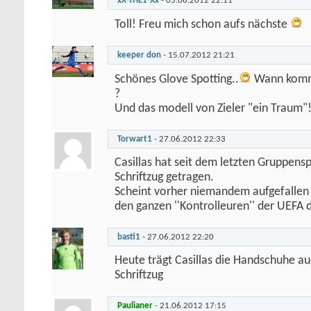
xX-THE1-Xx
-
05.08.2012
22:11
Toll! Freu mich schon aufs nächste
keeper don
-
15.07.2012
21:21
Schönes Glove Spotting..
Wann komm
?
Und das modell von Zieler "ein Traum"!
Torwart1
-
27.06.2012
22:33
Casillas hat seit dem letzten Gruppens
Schriftzug getragen.
Scheint vorher niemandem aufgefallen 
den ganzen ''Kontrolleuren'' der UEFA
basti1
-
27.06.2012
22:20
Heute trägt Casillas die Handschuhe 
Schriftzug
Paulianer
-
21.06.2012
17:15