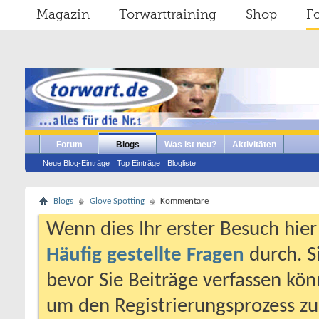
Magazin
Torwarttraining
Shop
F
Forum
Blogs
Was ist neu?
Aktivitäten
Neue Blog-Einträge
Top Einträge
Blogliste
Blogs
Glove Spotting
Kommentare
Wenn dies Ihr erster Besuch hier i
Häufig gestellte Fragen
durch. S
bevor Sie Beiträge verfassen könn
um den Registrierungsprozess zu 