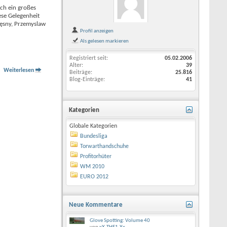
lch ein großes
ese Gelegenheit
zęsny, Przemyslaw
Profil anzeigen
Als gelesen markieren
Registriert seit
05.02.2006
Alter
39
Weiterlesen
Beiträge
25.816
Blog-Einträge
41
Kategorien
Globale Kategorien
Bundesliga
Torwarthandschuhe
Profitorhüter
WM 2010
EURO 2012
Neue Kommentare
Glove Spotting: Volume 40