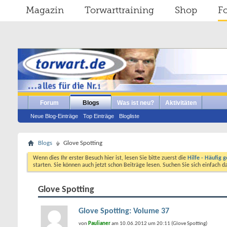
Magazin
Torwarttraining
Shop
F
Forum
Blogs
Was ist neu?
Aktivitäten
Neue Blog-Einträge
Top Einträge
Blogliste
Blogs
Glove Spotting
Wenn dies Ihr erster Besuch hier ist, lesen Sie bitte zuerst die
Hilfe - Häufig g
starten. Sie können auch jetzt schon Beiträge lesen. Suchen Sie sich einfach 
Glove Spotting
Glove Spotting: Volume 37
von
Paulianer
am 10.06.2012 um 20:11 (Glove Spotting)