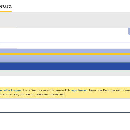
orum
estellte Fragen
durch. Sie müssen sich vermutlich
registrieren
, bevor Sie Beiträge verfasse
das Forum aus, das Sie am meisten interessiert.