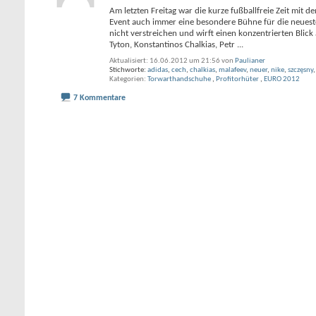
Am letzten Freitag war die kurze fußballfreie Zeit mit
Event auch immer eine besondere Bühne für die neuesten
nicht verstreichen und wirft einen konzentrierten Blic
Tyton, Konstantinos Chalkias, Petr
...
Aktualisiert: 16.06.2012 um 21:56 von
Paulianer
Stichworte:
adidas
,
cech
,
chalkias
,
malafeev
,
neuer
,
nike
,
szczęsny
Kategorien
Torwarthandschuhe
,
Profitorhüter
,
EURO 2012
7 Kommentare