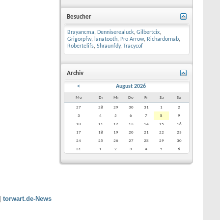
Besucher
Brayancma
,
Denniserealuck
,
Gilbertcix
,
Grigorpfw
,
lanatooth
,
Pro Arrow
,
Richardornab
,
Robertelifs
,
Shraunfdy
,
Tracycof
Archiv
<
August 2026
Mo
Di
Mi
Do
Fr
Sa
So
27
28
29
30
31
1
2
3
4
5
6
7
8
9
10
11
12
13
14
15
16
17
18
19
20
21
22
23
24
25
26
27
28
29
30
31
1
2
3
4
5
6
|
torwart.de-News