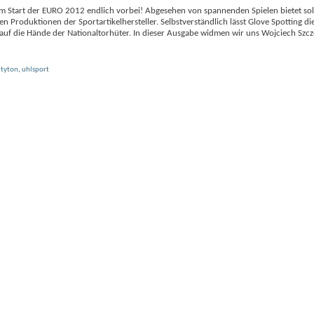
 dem Start der EURO 2012 endlich vorbei! Abgesehen von spannenden Spielen bietet so
 Produktionen der Sportartikelhersteller. Selbstverständlich lässt Glove Spotting di
k auf die Hände der Nationaltorhüter. In dieser Ausgabe widmen wir uns Wojciech Szc
,
tyton
,
uhlsport