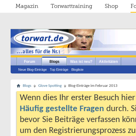
Magazin
Torwarttraining
Shop
F
Forum
Blogs
Was ist neu?
Aktivitäten
Neue Blog-Einträge
Top Einträge
Blogliste
Blogs
Glove Spotting
Blog-Einträge im Februar 2013
Wenn dies Ihr erster Besuch hier i
Häufig gestellte Fragen
durch. S
bevor Sie Beiträge verfassen könn
um den Registrierungsprozess zu 