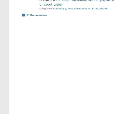
Stichworte:
adidas
,
hildebrand
,
manninger
,
mieli
uhlsport
,
zieler
Kategorien
Bundesliga
,
Torwarthandschuhe
,
Profitorhüter
11 Kommentare