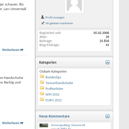
ger schauen. Bis
, Lars Unnerstall
Profil anzeigen
Als gelesen markieren
Registriert seit
05.02.2006
Alter
39
Beiträge
25.816
Blog-Einträge
41
Weiterlesen
Kategorien
Globale Kategorien
Bundesliga
rzem Handschuhe
ino Berbig und
Torwarthandschuhe
Profitorhüter
WM 2010
EURO 2012
Neue Kommentare
Weiterlesen
Glove Spotting: Volume 40