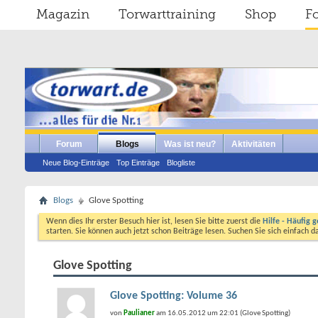
Magazin
Torwarttraining
Shop
F
Forum
Blogs
Was ist neu?
Aktivitäten
Neue Blog-Einträge
Top Einträge
Blogliste
Blogs
Glove Spotting
Wenn dies Ihr erster Besuch hier ist, lesen Sie bitte zuerst die
Hilfe - Häufig g
starten. Sie können auch jetzt schon Beiträge lesen. Suchen Sie sich einfach 
Glove Spotting
Glove Spotting: Volume 36
von
Paulianer
am 16.05.2012 um 22:01 (Glove Spotting)