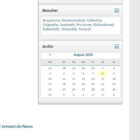
Besucher
Brayancma
,
Denniserealuck
,
Gilbertcix
,
Grigorpfw
,
lanatooth
,
Pro Arrow
,
Richardornab
,
Robertelifs
,
Shraunfdy
,
Tracycof
Archiv
<
August 2026
Mo
Di
Mi
Do
Fr
Sa
So
27
28
29
30
31
1
2
3
4
5
6
7
8
9
10
11
12
13
14
15
16
17
18
19
20
21
22
23
24
25
26
27
28
29
30
31
1
2
3
4
5
6
|
torwart.de-News