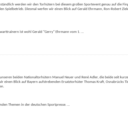
rständlich werden wir den Torhütern bei diesem großen Sportevent genau auf die Fin
 Spielbetrieb. Diesmal werfen wir einen Blick auf Gerald Ehrmann, Ron-Robert Zieler
rwarttrainern ist wohl Gerald "Gerry" Ehrmann vom 1.
...
 unseren beiden Nationaltorhütern Manuel Neuer und René Adler, die beide seit ku
ir einen Blick auf Bayern aufstrebenden Ersatztorhüter Thomas Kraft, Osnabrücks T
en.
enden Themen in der deutschen Sportpresse.
...