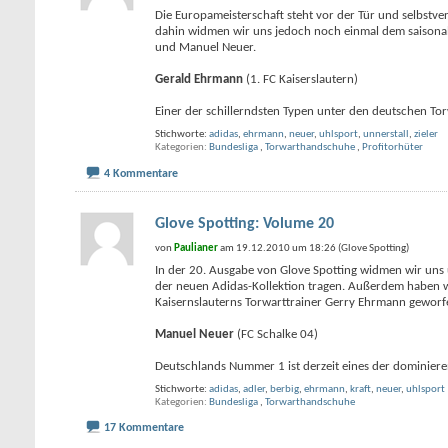
Die Europameisterschaft steht vor der Tür und selbstve
dahin widmen wir uns jedoch noch einmal dem saisonalen
und Manuel Neuer.
Gerald Ehrmann
(1. FC Kaiserslautern)
Einer der schillerndsten Typen unter den deutschen To
Stichworte:
adidas
,
ehrmann
,
neuer
,
uhlsport
,
unnerstall
,
zieler
Kategorien
Bundesliga
,
Torwarthandschuhe
,
Profitorhüter
4 Kommentare
Glove Spotting: Volume 20
von
Paulianer
am 19.12.2010 um 18:26 (Glove Spotting)
In der 20. Ausgabe von Glove Spotting widmen wir uns
der neuen Adidas-Kollektion tragen. Außerdem haben w
Kaisernslauterns Torwarttrainer Gerry Ehrmann geworf
Manuel Neuer
(FC Schalke 04)
Deutschlands Nummer 1 ist derzeit eines der dominier
Stichworte:
adidas
,
adler
,
berbig
,
ehrmann
,
kraft
,
neuer
,
uhlsport
Kategorien
Bundesliga
,
Torwarthandschuhe
17 Kommentare