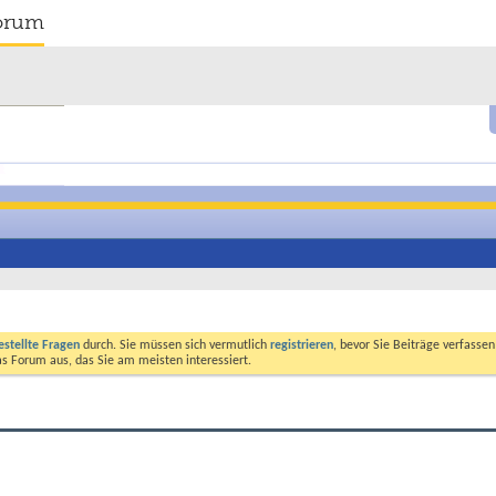
orum
estellte Fragen
durch. Sie müssen sich vermutlich
registrieren
, bevor Sie Beiträge verfasse
das Forum aus, das Sie am meisten interessiert.