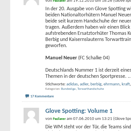
von
am 19.12.2010 um 18:26 (Glove Spo
Paulianer
In der 20. Ausgabe von Glove Spotting 
beiden Nationaltorhütern Manuel Neuer 
beide seit kurzem Handschuhe der neuen
tragen. Außerdem haben wir einen Blick
aufstrebenden Ersatztorhüter Thomas Kr
Berbig und Kaisernslauterns Torwarttra
geworfen.
Manuel Neuer
(FC Schalke 04)
Deutschlands Nummer 1 ist derzeit eine
Themen in der deutschen Sportpresse.
..
Stichworte:
adidas
,
adler
,
berbig
,
ehrmann
,
kraft
Kategorien
Bundesliga
,
Torwarthandschuhe
17 Kommentare
Glove Spotting: Volume 1
von
am 07.06.2010 um 13:21 (Glove Spo
Paulianer
Die WM steht vor der Tür, die Teams sind