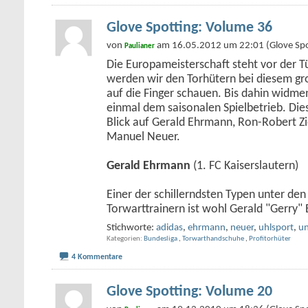
Glove Spotting: Volume 36
von
am 16.05.2012 um 22:01 (Glove Spo
Paulianer
Die Europameisterschaft steht vor der Tü
werden wir den Torhütern bei diesem g
auf die Finger schauen. Bis dahin widme
einmal dem saisonalen Spielbetrieb. Die
Blick auf Gerald Ehrmann, Ron-Robert Zie
Manuel Neuer.
Gerald Ehrmann
(1. FC Kaiserslautern)
Einer der schillerndsten Typen unter de
Torwarttrainern ist wohl Gerald "Gerry
Stichworte:
adidas
,
ehrmann
,
neuer
,
uhlsport
,
un
Kategorien
Bundesliga
,
Torwarthandschuhe
,
Profitorhüter
4 Kommentare
Glove Spotting: Volume 20