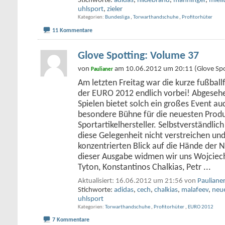
Stichworte:
adidas
,
hildebrand
,
manninger
,
mieli
uhlsport
,
zieler
Kategorien
Bundesliga
,
Torwarthandschuhe
,
Profitorhüter
11 Kommentare
Glove Spotting: Volume 37
von
am 10.06.2012 um 20:11 (Glove Spo
Paulianer
Am letzten Freitag war die kurze fußballf
der EURO 2012 endlich vorbei! Abgese
Spielen bietet solch ein großes Event a
besondere Bühne für die neuesten Prod
Sportartikelhersteller. Selbstverständlich
diese Gelegenheit nicht verstreichen und
konzentrierten Blick auf die Hände der N
dieser Ausgabe widmen wir uns Wojciec
Tyton, Konstantinos Chalkias, Petr
...
Aktualisiert: 16.06.2012 um 21:56 von
Pauliane
Stichworte:
adidas
,
cech
,
chalkias
,
malafeev
,
neu
uhlsport
Kategorien
Torwarthandschuhe
,
Profitorhüter
,
EURO 2012
7 Kommentare