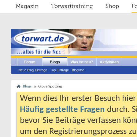
Magazin
Torwarttraining
Shop
F
Forum
Blogs
Was ist neu?
Aktivitäten
Neue Blog-Einträge
Top Einträge
Blogliste
Blogs
Glove Spotting
Wenn dies Ihr erster Besuch hier i
Häufig gestellte Fragen
durch. S
bevor Sie Beiträge verfassen könn
um den Registrierungsprozess zu 