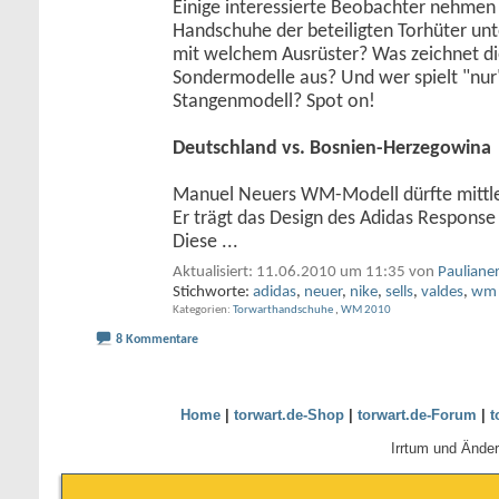
Einige interessierte Beobachter nehmen 
Handschuhe der beteiligten Torhüter unte
mit welchem Ausrüster? Was zeichnet di
Sondermodelle aus? Und wer spielt "nur
Stangenmodell? Spot on!
Deutschland vs. Bosnien-Herzegowina
Manuel Neuers WM-Modell dürfte mittler
Er trägt das Design des Adidas Response
Diese
...
Aktualisiert: 11.06.2010 um 11:35 von
Pauliane
Stichworte:
adidas
,
neuer
,
nike
,
sells
,
valdes
,
wm 
Kategorien
Torwarthandschuhe
,
WM 2010
8 Kommentare
Home
|
torwart.de-Shop
|
torwart.de-Forum
|
t
Irrtum und Ände