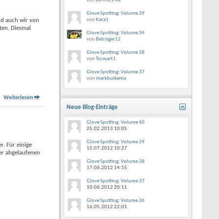
von
xX-THE1-Xx
Glove Spotting: Volume 39
nd auch wir von
von
Kara1
ten. Diesmal
Glove Spotting: Volume 34
von
Betröger12
Glove Spotting: Volume 38
von
Torwart1
Glove Spotting: Volume 37
von
markbuikema
Weiterlesen
Neue Blog-Einträge
Glove Spotting: Volume 40
25.02.2013
10:05
Glove Spotting: Volume 39
r. Für einige
15.07.2012
10:27
der abgelaufenen
Glove Spotting: Volume 38
17.06.2012
14:15
Glove Spotting: Volume 37
10.06.2012
20:11
Glove Spotting: Volume 36
16.05.2012
22:01