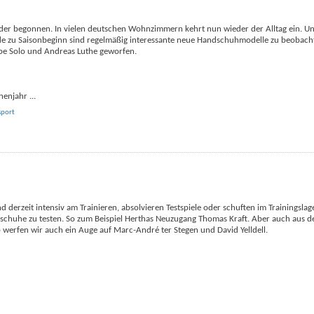
der begonnen. In vielen deutschen Wohnzimmern kehrt nun wieder der Alltag ein. U
ade zu Saisonbeginn sind regelmäßig interessante neue Handschuhmodelle zu beobach
ope Solo und Andreas Luthe geworfen.
chenjahr
...
sport
d derzeit intensiv am Trainieren, absolvieren Testspiele oder schuften im Trainingslage
andschuhe zu testen. So zum Beispiel Herthas Neuzugang Thomas Kraft. Aber auch aus 
b werfen wir auch ein Auge auf Marc-André ter Stegen und David Yelldell.