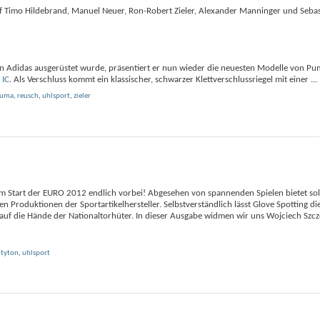
uf Timo Hildebrand, Manuel Neuer, Ron-Robert Zieler, Alexander Manninger und Sebas
Adidas ausgerüstet wurde, präsentiert er nun wieder die neuesten Modelle von Pu
 IC
. Als Verschluss kommt ein klassischer, schwarzer Klettverschlussriegel mit einer
...
uma
,
reusch
,
uhlsport
,
zieler
 dem Start der EURO 2012 endlich vorbei! Abgesehen von spannenden Spielen bietet so
 Produktionen der Sportartikelhersteller. Selbstverständlich lässt Glove Spotting di
k auf die Hände der Nationaltorhüter. In dieser Ausgabe widmen wir uns Wojciech Szc
,
tyton
,
uhlsport