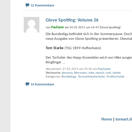
12 Kommentare
Glove Spotting: Volume 26
von
Paulianer
am 26.05.2011 um 16:47 (Glove Spotting)
Die Bundesliga befindet sich in der Sommerpause. Doch
neue Ausgabe von Glove Spotting präsentieren. Diesma
Tom Starke
(TSG 1899 Hoffenheim)
Der Torhüter des Hopp-Ensembles wird von Nike ausgerü
Ringfinger
...
Aktualisiert: 27.05.2011 um 10:36 von
Paulianer
Stichworte:
almunia
,
fährmann
,
nike
,
reusch
,
rost
,
starke
Kategorien
Bundesliga
,
Torwarthandschuhe
,
Profitorhüter
14 Kommentare
Home
|
torwart.