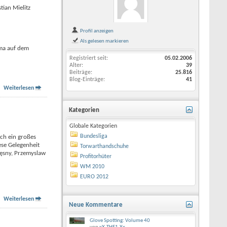
tian Mielitz
Profil anzeigen
Als gelesen markieren
ma auf dem
Registriert seit
05.02.2006
Alter
39
Beiträge
25.816
Blog-Einträge
41
Weiterlesen
Kategorien
Globale Kategorien
Bundesliga
lch ein großes
ese Gelegenheit
Torwarthandschuhe
zęsny, Przemyslaw
Profitorhüter
WM 2010
EURO 2012
Weiterlesen
Neue Kommentare
Glove Spotting: Volume 40