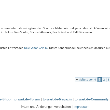
 unsere international agierenden Scouts schlafen nie und genau deshalb können wir
l im Fokus: Tom Starke, Manuel Almunia, Frank Rost und Ralf Fährmann.
stet. Er trägt den
Nike Vapor Grip IC
. Dieses Sondermodell zeichnet sich dadurch aus
Seite 1 von 4
1
2
3
de-Shop
|
torwart.de-Forum
|
torwart.de-Magazin
|
torwart.de-Community
Irrtum und Änderungen vorbehalten |
Impressum