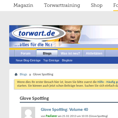
Magazin
Torwarttraining
Shop
F
Forum
Blogs
Was ist neu?
Aktivitäten
Neue Blog-Einträge
Top Einträge
Blogliste
Blogs
Glove Spotting
Wenn dies Ihr erster Besuch hier ist, lesen Sie bitte zuerst die
Hilfe - Häufig g
starten. Sie können auch jetzt schon Beiträge lesen. Suchen Sie sich einfach 
Glove Spotting
Glove Spotting: Volume 40
von
Paulianer
am 25.02.2013 um 10:05 (Glove Spotting)