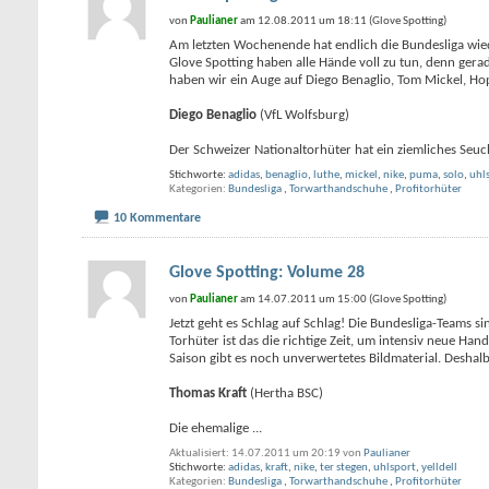
von
Paulianer
am 12.08.2011 um 18:11 (Glove Spotting)
Am letzten Wochenende hat endlich die Bundesliga wie
Glove Spotting haben alle Hände voll zu tun, denn ger
haben wir ein Auge auf Diego Benaglio, Tom Mickel, H
Diego Benaglio
(VfL Wolfsburg)
Der Schweizer Nationaltorhüter hat ein ziemliches Seu
Stichworte:
adidas
,
benaglio
,
luthe
,
mickel
,
nike
,
puma
,
solo
,
uhl
Kategorien
Bundesliga
,
Torwarthandschuhe
,
Profitorhüter
10 Kommentare
Glove Spotting: Volume 28
von
Paulianer
am 14.07.2011 um 15:00 (Glove Spotting)
Jetzt geht es Schlag auf Schlag! Die Bundesliga-Teams sin
Torhüter ist das die richtige Zeit, um intensiv neue H
Saison gibt es noch unverwertetes Bildmaterial. Deshal
Thomas Kraft
(Hertha BSC)
Die ehemalige
...
Aktualisiert: 14.07.2011 um 20:19 von
Paulianer
Stichworte:
adidas
,
kraft
,
nike
,
ter stegen
,
uhlsport
,
yelldell
Kategorien
Bundesliga
,
Torwarthandschuhe
,
Profitorhüter