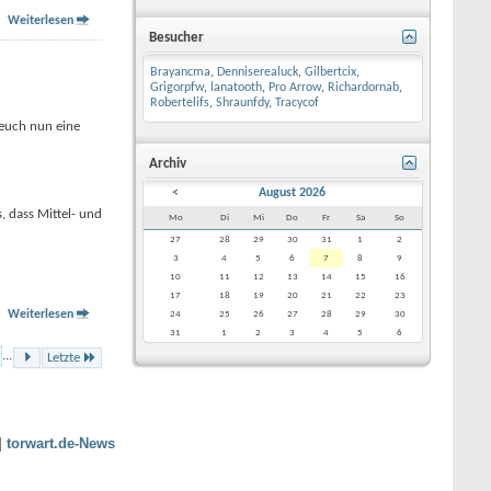
Weiterlesen
Besucher
Brayancma
,
Denniserealuck
,
Gilbertcix
,
Grigorpfw
,
lanatooth
,
Pro Arrow
,
Richardornab
,
Robertelifs
,
Shraunfdy
,
Tracycof
 euch nun eine
Archiv
<
August 2026
, dass Mittel- und
Mo
Di
Mi
Do
Fr
Sa
So
27
28
29
30
31
1
2
3
4
5
6
7
8
9
10
11
12
13
14
15
16
17
18
19
20
21
22
23
Weiterlesen
24
25
26
27
28
29
30
31
1
2
3
4
5
6
...
Letzte
|
torwart.de-News