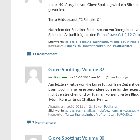
In der 40. Ausgabe von Glove Spotting wird ein Blick a
geworfen.
Timo Hildebrand
(FC Schalke 04)
Nachdem der Schalker Schlussmann vorübergehend von 
Spielfeld. Aktuell trägt er den
Puma PowerCat 2.12 Grip
Stichworte:
adidas
,
hildebrand
,
manninger
,
mielitz
,
neuer
,
nike
,
p
Kategorien
Bundesliga
,
Torwarthandschuhe
,
Profitorhüter
11 Kommentare
Glove Spotting: Volume 37
von
Paulianer
am 10.06.2012 um 20:11 (Glove Spotting)
Am letzten Freitag war die kurze fußballfreie Zeit mit
Event auch immer eine besondere Bühne für die neuesten
nicht verstreichen und wirft einen konzentrierten Blic
Tyton, Konstantinos Chalkias, Petr
...
Aktualisiert: 16.06.2012 um 21:56 von
Paulianer
Stichworte:
adidas
,
cech
,
chalkias
,
malafeev
,
neuer
,
nike
,
szczęsny
Kategorien
Torwarthandschuhe
,
Profitorhüter
,
EURO 2012
7 Kommentare
Glove Spotting: Volume 30