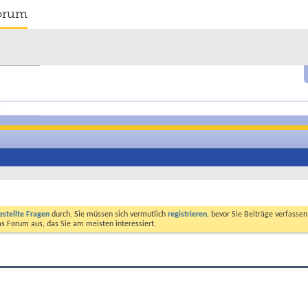
orum
estellte Fragen
durch. Sie müssen sich vermutlich
registrieren
, bevor Sie Beiträge verfasse
das Forum aus, das Sie am meisten interessiert.