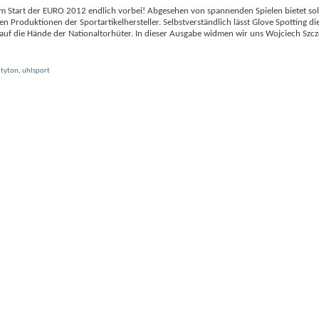
 dem Start der EURO 2012 endlich vorbei! Abgesehen von spannenden Spielen bietet so
 Produktionen der Sportartikelhersteller. Selbstverständlich lässt Glove Spotting di
k auf die Hände der Nationaltorhüter. In dieser Ausgabe widmen wir uns Wojciech Szc
,
tyton
,
uhlsport