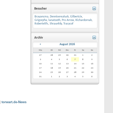
Besucher
Brayancma
,
Denniserealuck
,
Gilbertcix
,
Grigorpfw
,
lanatooth
,
Pro Arrow
,
Richardornab
,
Robertelifs
,
Shraunfdy
,
Tracycof
Archiv
<
August 2026
Mo
Di
Mi
Do
Fr
Sa
So
27
28
29
30
31
1
2
3
4
5
6
7
8
9
10
11
12
13
14
15
16
17
18
19
20
21
22
23
24
25
26
27
28
29
30
31
1
2
3
4
5
6
|
torwart.de-News