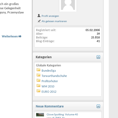
lch ein großes
ese Gelegenheit
zęsny, Przemyslaw
Profil anzeigen
Als gelesen markieren
Registriert seit
05.02.2006
Alter
39
Weiterlesen
Beiträge
25.816
Blog-Einträge
41
Kategorien
Globale Kategorien
Bundesliga
Torwarthandschuhe
Profitorhüter
WM 2010
EURO 2012
Neue Kommentare
Glove Spotting: Volume 40