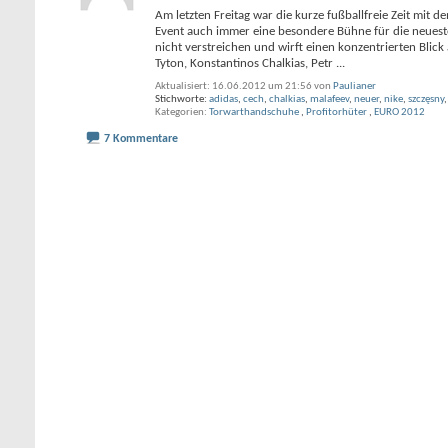
Am letzten Freitag war die kurze fußballfreie Zeit mit
Event auch immer eine besondere Bühne für die neuesten
nicht verstreichen und wirft einen konzentrierten Blic
Tyton, Konstantinos Chalkias, Petr
...
Aktualisiert: 16.06.2012 um 21:56 von
Paulianer
Stichworte:
adidas
,
cech
,
chalkias
,
malafeev
,
neuer
,
nike
,
szczęsny
Kategorien
Torwarthandschuhe
,
Profitorhüter
,
EURO 2012
7 Kommentare