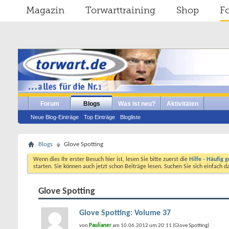
Magazin
Torwarttraining
Shop
F
Forum
Blogs
Was ist neu?
Aktivitäten
Neue Blog-Einträge
Top Einträge
Blogliste
Blogs
Glove Spotting
Wenn dies Ihr erster Besuch hier ist, lesen Sie bitte zuerst die
Hilfe - Häufig g
starten. Sie können auch jetzt schon Beiträge lesen. Suchen Sie sich einfach 
Glove Spotting
Glove Spotting: Volume 37
von
Paulianer
am 10.06.2012 um 20:11 (Glove Spotting)