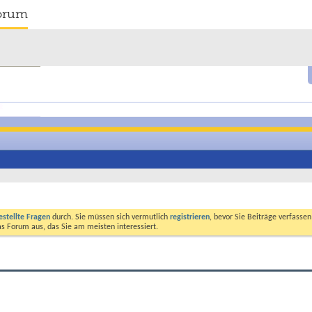
orum
estellte Fragen
durch. Sie müssen sich vermutlich
registrieren
, bevor Sie Beiträge verfasse
das Forum aus, das Sie am meisten interessiert.