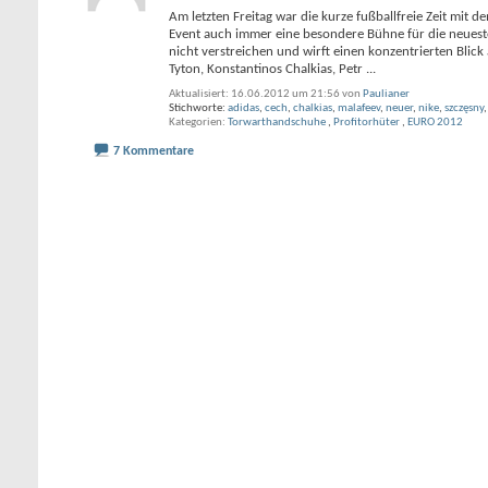
Am letzten Freitag war die kurze fußballfreie Zeit mit
Event auch immer eine besondere Bühne für die neuesten
nicht verstreichen und wirft einen konzentrierten Blic
Tyton, Konstantinos Chalkias, Petr
...
Aktualisiert: 16.06.2012 um 21:56 von
Paulianer
Stichworte:
adidas
,
cech
,
chalkias
,
malafeev
,
neuer
,
nike
,
szczęsny
Kategorien
Torwarthandschuhe
,
Profitorhüter
,
EURO 2012
7 Kommentare