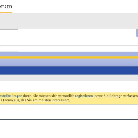
orum
estellte Fragen
durch. Sie müssen sich vermutlich
registrieren
, bevor Sie Beiträge verfasse
das Forum aus, das Sie am meisten interessiert.