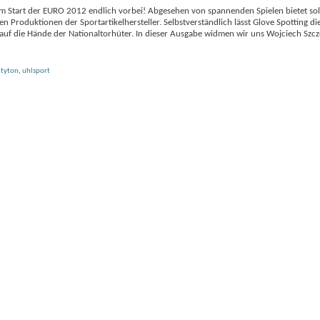
 dem Start der EURO 2012 endlich vorbei! Abgesehen von spannenden Spielen bietet so
 Produktionen der Sportartikelhersteller. Selbstverständlich lässt Glove Spotting di
k auf die Hände der Nationaltorhüter. In dieser Ausgabe widmen wir uns Wojciech Szc
,
tyton
,
uhlsport