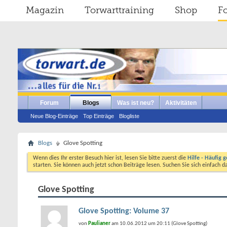
Magazin
Torwarttraining
Shop
F
Forum
Blogs
Was ist neu?
Aktivitäten
Neue Blog-Einträge
Top Einträge
Blogliste
Blogs
Glove Spotting
Wenn dies Ihr erster Besuch hier ist, lesen Sie bitte zuerst die
Hilfe - Häufig g
starten. Sie können auch jetzt schon Beiträge lesen. Suchen Sie sich einfach 
Glove Spotting
Glove Spotting: Volume 37
von
Paulianer
am 10.06.2012 um 20:11 (Glove Spotting)