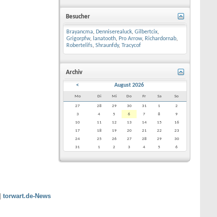
Besucher
Brayancma
,
Denniserealuck
,
Gilbertcix
,
Grigorpfw
,
lanatooth
,
Pro Arrow
,
Richardornab
,
Robertelifs
,
Shraunfdy
,
Tracycof
Archiv
<
August 2026
Mo
Di
Mi
Do
Fr
Sa
So
27
28
29
30
31
1
2
3
4
5
6
7
8
9
10
11
12
13
14
15
16
17
18
19
20
21
22
23
24
25
26
27
28
29
30
31
1
2
3
4
5
6
|
torwart.de-News