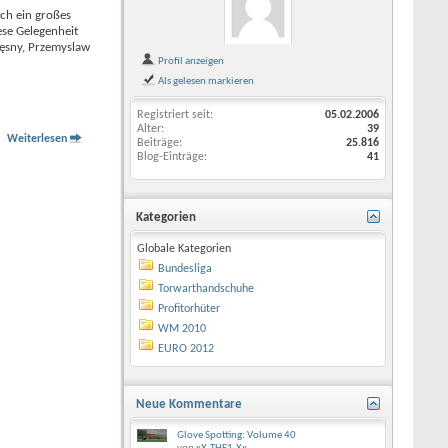
lch ein großes
ese Gelegenheit
zęsny, Przemyslaw
Profil anzeigen
Als gelesen markieren
Registriert seit
05.02.2006
Alter
39
Weiterlesen
Beiträge
25.816
Blog-Einträge
41
Kategorien
Globale Kategorien
Bundesliga
Torwarthandschuhe
Profitorhüter
WM 2010
EURO 2012
Neue Kommentare
Glove Spotting: Volume 40