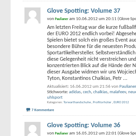
Glove Spotting: Volume 37
von
am 10.06.2012 um 20:11 (Glove Spo
Paulianer
Am letzten Freitag war die kurze fußballf
der EURO 2012 endlich vorbei! Abgese
Spielen bietet solch ein großes Event a
besondere Bühne für die neuesten Prod
Sportartikelhersteller. Selbstverständlich
diese Gelegenheit nicht verstreichen und
konzentrierten Blick auf die Hände der N
dieser Ausgabe widmen wir uns Wojciec
Tyton, Konstantinos Chalkias, Petr
...
Aktualisiert: 16.06.2012 um 21:56 von
Pauliane
Stichworte:
adidas
,
cech
,
chalkias
,
malafeev
,
neu
uhlsport
Kategorien
Torwarthandschuhe
,
Profitorhüter
,
EURO 2012
7 Kommentare
Glove Spotting: Volume 36
von
am 16.05.2012 um 22:01 (Glove Spo
Paulianer