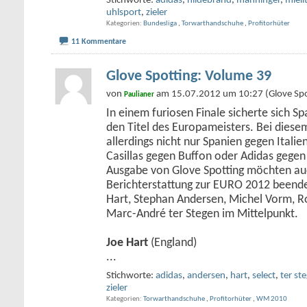
Stichworte:
adidas
,
hildebrand
,
manninger
,
mieli
uhlsport
,
zieler
Kategorien
Bundesliga
,
Torwarthandschuhe
,
Profitorhüter
11 Kommentare
Glove Spotting: Volume 39
von
am 15.07.2012 um 10:27 (Glove Spo
Paulianer
In einem furiosen Finale sicherte sich S
den Titel des Europameisters. Bei diesem
allerdings nicht nur Spanien gegen Itali
Casillas gegen Buffon oder Adidas gegen
Ausgabe von Glove Spotting möchten auc
Berichterstattung zur EURO 2012 beend
Hart, Stephan Andersen, Michel Vorm, R
Marc-André ter Stegen im Mittelpunkt.
Joe Hart
(England)
...
Stichworte:
adidas
,
andersen
,
hart
,
select
,
ter st
zieler
Kategorien
Torwarthandschuhe
,
Profitorhüter
,
WM 2010