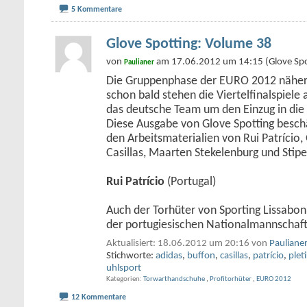
5 Kommentare
Glove Spotting: Volume 38
von
am 17.06.2012 um 14:15 (Glove Spo
Paulianer
Die Gruppenphase der EURO 2012 näher
schon bald stehen die Viertelfinalspiel
das deutsche Team um den Einzug in die 
Diese Ausgabe von Glove Spotting beschäf
den Arbeitsmaterialien von Rui Patrício, 
Casillas, Maarten Stekelenburg und Stipe
Rui Patrício
(Portugal)
Auch der Torhüter von Sporting Lissabon
der portugiesischen Nationalmannschaf
Aktualisiert: 18.06.2012 um 20:16 von
Pauliane
Stichworte:
adidas
,
buffon
,
casillas
,
patrício
,
plet
uhlsport
Kategorien
Torwarthandschuhe
,
Profitorhüter
,
EURO 2012
12 Kommentare