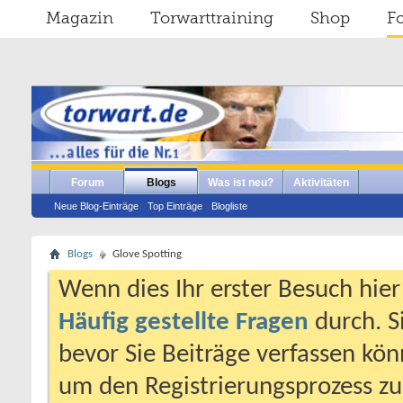
Magazin
Torwarttraining
Shop
F
Forum
Blogs
Was ist neu?
Aktivitäten
Neue Blog-Einträge
Top Einträge
Blogliste
Blogs
Glove Spotting
Wenn dies Ihr erster Besuch hier i
Häufig gestellte Fragen
durch. S
bevor Sie Beiträge verfassen könn
um den Registrierungsprozess zu 