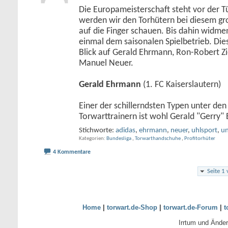
Die Europameisterschaft steht vor der Tü
werden wir den Torhütern bei diesem g
auf die Finger schauen. Bis dahin widme
einmal dem saisonalen Spielbetrieb. Die
Blick auf Gerald Ehrmann, Ron-Robert Zie
Manuel Neuer.
Gerald Ehrmann
(1. FC Kaiserslautern)
Einer der schillerndsten Typen unter de
Torwarttrainern ist wohl Gerald "Gerry
Stichworte:
adidas
,
ehrmann
,
neuer
,
uhlsport
,
un
Kategorien
Bundesliga
,
Torwarthandschuhe
,
Profitorhüter
4 Kommentare
Seite 1
Home
|
torwart.de-Shop
|
torwart.de-Forum
|
t
Irrtum und Ände