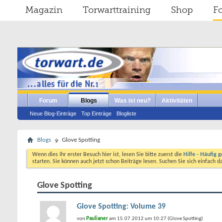
Magazin
Torwarttraining
Shop
F
Forum
Blogs
Was ist neu?
Aktivitäten
Neue Blog-Einträge
Top Einträge
Blogliste
Blogs
Glove Spotting
Wenn dies Ihr erster Besuch hier ist, lesen Sie bitte zuerst die
Hilfe - Häufig g
starten. Sie können auch jetzt schon Beiträge lesen. Suchen Sie sich einfach 
Glove Spotting
Glove Spotting: Volume 39
von
Paulianer
am 15.07.2012 um 10:27 (Glove Spotting)