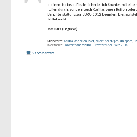
In einem furiosen Finale sicherte sich Spanien mit einem
Italien durch, sondern auch Casillas gegen Buffon ode
Berichterstattung zur EURO 2012 beenden. Diesmal ste
Mittelpunkt.
Joe Hart
(England)
...
Stichworte:
adidas
,
andersen
,
hart
,
select
,
ter stegen
,
uhlsport
,
u
Kategorien
Torwarthandschuhe
,
Profitorhüter
,
WM 2010
5 Kommentare