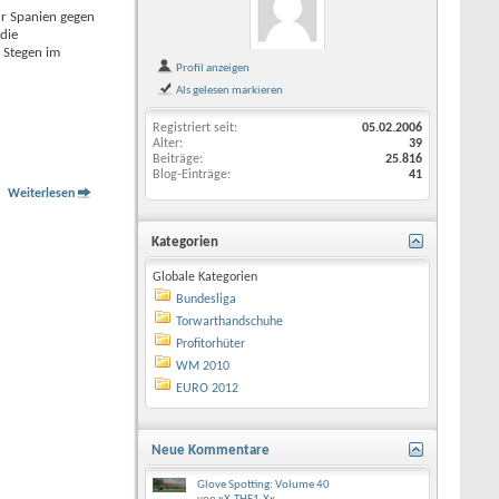
nur Spanien gegen
die
 Stegen im
Profil anzeigen
Als gelesen markieren
Registriert seit
05.02.2006
Alter
39
Beiträge
25.816
Blog-Einträge
41
Weiterlesen
Kategorien
Globale Kategorien
Bundesliga
Torwarthandschuhe
Profitorhüter
WM 2010
EURO 2012
Neue Kommentare
Glove Spotting: Volume 40