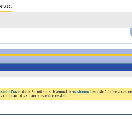
orum
estellte Fragen
durch. Sie müssen sich vermutlich
registrieren
, bevor Sie Beiträge verfasse
das Forum aus, das Sie am meisten interessiert.