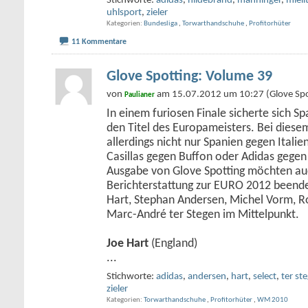
Stichworte:
adidas
,
hildebrand
,
manninger
,
mieli
uhlsport
,
zieler
Kategorien
Bundesliga
,
Torwarthandschuhe
,
Profitorhüter
11 Kommentare
Glove Spotting: Volume 39
von
am 15.07.2012 um 10:27 (Glove Spo
Paulianer
In einem furiosen Finale sicherte sich S
den Titel des Europameisters. Bei diesem
allerdings nicht nur Spanien gegen Itali
Casillas gegen Buffon oder Adidas gegen
Ausgabe von Glove Spotting möchten auc
Berichterstattung zur EURO 2012 beend
Hart, Stephan Andersen, Michel Vorm, R
Marc-André ter Stegen im Mittelpunkt.
Joe Hart
(England)
...
Stichworte:
adidas
,
andersen
,
hart
,
select
,
ter st
zieler
Kategorien
Torwarthandschuhe
,
Profitorhüter
,
WM 2010