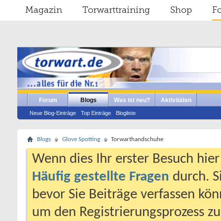
Magazin
Torwarttraining
Shop
F
Forum
Blogs
Was ist neu?
Aktivitäten
Neue Blog-Einträge
Top Einträge
Blogliste
Blogs
Glove Spotting
Torwarthandschuhe
Wenn dies Ihr erster Besuch hier i
Häufig gestellte Fragen
durch. S
bevor Sie Beiträge verfassen könn
um den Registrierungsprozess zu 