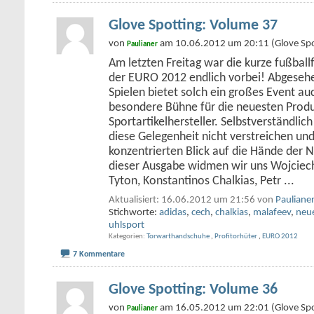
Glove Spotting: Volume 37
von
am 10.06.2012 um 20:11 (Glove Spo
Paulianer
Am letzten Freitag war die kurze fußballf
der EURO 2012 endlich vorbei! Abgese
Spielen bietet solch ein großes Event a
besondere Bühne für die neuesten Prod
Sportartikelhersteller. Selbstverständlich
diese Gelegenheit nicht verstreichen und
konzentrierten Blick auf die Hände der N
dieser Ausgabe widmen wir uns Wojciec
Tyton, Konstantinos Chalkias, Petr
...
Aktualisiert: 16.06.2012 um 21:56 von
Pauliane
Stichworte:
adidas
,
cech
,
chalkias
,
malafeev
,
neu
uhlsport
Kategorien
Torwarthandschuhe
,
Profitorhüter
,
EURO 2012
7 Kommentare
Glove Spotting: Volume 36
von
am 16.05.2012 um 22:01 (Glove Spo
Paulianer