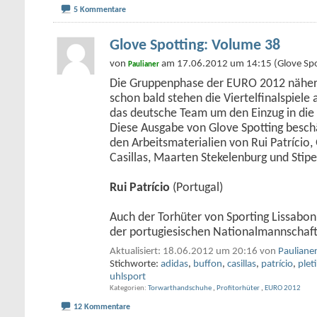
5 Kommentare
Glove Spotting: Volume 38
von
am 17.06.2012 um 14:15 (Glove Spo
Paulianer
Die Gruppenphase der EURO 2012 näher
schon bald stehen die Viertelfinalspiel
das deutsche Team um den Einzug in die 
Diese Ausgabe von Glove Spotting beschäf
den Arbeitsmaterialien von Rui Patrício, 
Casillas, Maarten Stekelenburg und Stipe
Rui Patrício
(Portugal)
Auch der Torhüter von Sporting Lissabon
der portugiesischen Nationalmannschaf
Aktualisiert: 18.06.2012 um 20:16 von
Pauliane
Stichworte:
adidas
,
buffon
,
casillas
,
patrício
,
plet
uhlsport
Kategorien
Torwarthandschuhe
,
Profitorhüter
,
EURO 2012
12 Kommentare