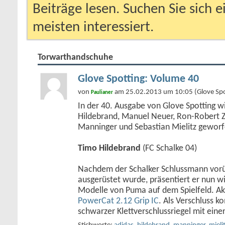
Beiträge lesen. Suchen Sie sich 
meisten interessiert.
Torwarthandschuhe
Glove Spotting: Volume 40
von
am 25.02.2013 um 10:05 (Glove Spo
Paulianer
In der 40. Ausgabe von Glove Spotting wi
Hildebrand, Manuel Neuer, Ron-Robert Zi
Manninger und Sebastian Mielitz geworf
Timo Hildebrand
(FC Schalke 04)
Nachdem der Schalker Schlussmann vor
ausgerüstet wurde, präsentiert er nun w
Modelle von Puma auf dem Spielfeld. Akt
PowerCat 2.12 Grip IC
. Als Verschluss k
schwarzer Klettverschlussriegel mit eine