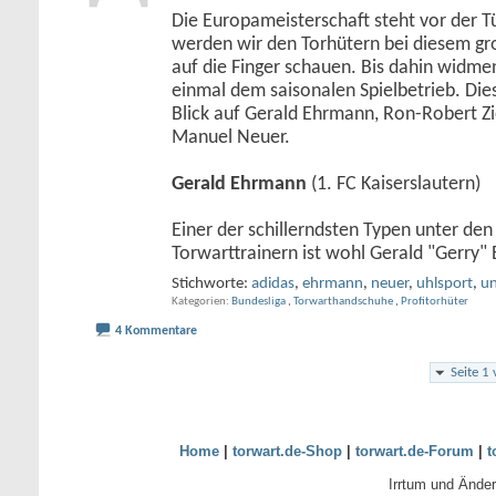
Die Europameisterschaft steht vor der Tü
werden wir den Torhütern bei diesem g
auf die Finger schauen. Bis dahin widme
einmal dem saisonalen Spielbetrieb. Die
Blick auf Gerald Ehrmann, Ron-Robert Zie
Manuel Neuer.
Gerald Ehrmann
(1. FC Kaiserslautern)
Einer der schillerndsten Typen unter de
Torwarttrainern ist wohl Gerald "Gerry
Stichworte:
adidas
,
ehrmann
,
neuer
,
uhlsport
,
un
Kategorien
Bundesliga
,
Torwarthandschuhe
,
Profitorhüter
4 Kommentare
Seite 1
Home
|
torwart.de-Shop
|
torwart.de-Forum
|
t
Irrtum und Ände