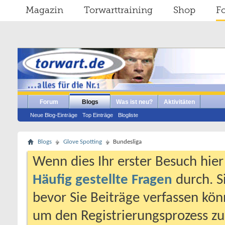
Magazin
Torwarttraining
Shop
F
Forum
Blogs
Was ist neu?
Aktivitäten
Neue Blog-Einträge
Top Einträge
Blogliste
Blogs
Glove Spotting
Bundesliga
Wenn dies Ihr erster Besuch hier i
Häufig gestellte Fragen
durch. S
bevor Sie Beiträge verfassen könn
um den Registrierungsprozess zu 