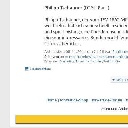
Philipp Tschauner
(FC St. Pauli)
Philipp Tschauner, der vom TSV 1860 Mü
wechselte, hat sich sehr schnell in sei
und spielt bislang eine überdurchschnittli
ein sehr interessantes Sondermodell von 
Form sicherlich
...
Aktualisiert: 08.11.2011 um 21:28 von
Pauliane
Stichworte:
erima
,
fromlowitz
,
tschauner
,
uhlspo
Kategorien
Bundesliga
,
Torwarthandschuhe
,
Profitorhüter
9 Kommentare
Seite 1
Home
|
torwart.de-Shop
|
torwart.de-Forum
|
t
Irrtum und Ände