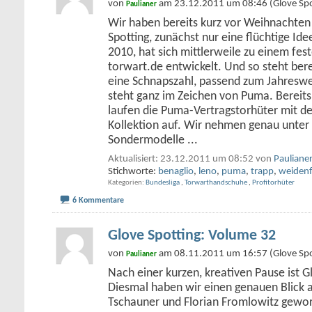
von
am 23.12.2011 um 08:46 (Glove Spo
Paulianer
Wir haben bereits kurz vor Weihnachten 
Spotting, zunächst nur eine flüchtige 
2010, hat sich mittlerweile zu einem fes
torwart.de entwickelt. Und so steht bere
eine Schnapszahl, passend zum Jahreswe
steht ganz im Zeichen von Puma. Bereits
laufen die Puma-Vertragstorhüter mit d
Kollektion auf. Wir nehmen genau unter d
Sondermodelle
...
Aktualisiert: 23.12.2011 um 08:52 von
Pauliane
Stichworte:
benaglio
,
leno
,
puma
,
trapp
,
weidenf
Kategorien
Bundesliga
,
Torwarthandschuhe
,
Profitorhüter
6 Kommentare
Glove Spotting: Volume 32
von
am 08.11.2011 um 16:57 (Glove Spo
Paulianer
Nach einer kurzen, kreativen Pause ist G
Diesmal haben wir einen genauen Blick a
Tschauner und Florian Fromlowitz gewo