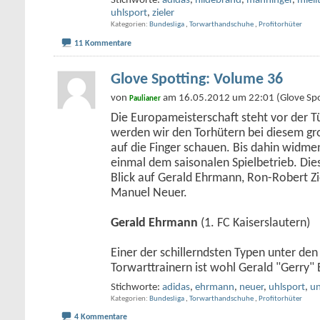
Stichworte:
adidas
,
hildebrand
,
manninger
,
mieli
uhlsport
,
zieler
Kategorien
Bundesliga
,
Torwarthandschuhe
,
Profitorhüter
11 Kommentare
Glove Spotting: Volume 36
von
am 16.05.2012 um 22:01 (Glove Spo
Paulianer
Die Europameisterschaft steht vor der Tü
werden wir den Torhütern bei diesem g
auf die Finger schauen. Bis dahin widme
einmal dem saisonalen Spielbetrieb. Die
Blick auf Gerald Ehrmann, Ron-Robert Zie
Manuel Neuer.
Gerald Ehrmann
(1. FC Kaiserslautern)
Einer der schillerndsten Typen unter de
Torwarttrainern ist wohl Gerald "Gerry
Stichworte:
adidas
,
ehrmann
,
neuer
,
uhlsport
,
un
Kategorien
Bundesliga
,
Torwarthandschuhe
,
Profitorhüter
4 Kommentare