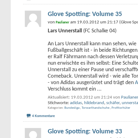
Glove Spotting: Volume 35
von
am 19.03.2012 um 21:17 (Glove Spo
Paulianer
Lars Unnerstall
(FC Schalke 04)
An Lars Unnerstall kann man sehen, wie 
Fußballgeschäft ist - in beide Richtunge
er Ralf Fährmann nach dessen Verletzung
nun erwischte es ihm selbst: Eine Schul
Unnerstall zu einer Pause und verschaff
Comeback. Unnerstall wird - wie alle To
- von Adidas ausgerüstet und trägt den
A
Verschluss kommt ein
...
Aktualisiert: 19.03.2012 um 21:24 von
Pauliane
Stichworte:
adidas
,
hildebrand
,
schäfer
,
unnersta
Kategorien
Bundesliga
,
Torwarthandschuhe
,
Profitorhüter
4 Kommentare
Glove Spotting: Volume 33