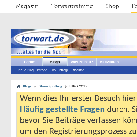
Magazin
Torwarttraining
Shop
F
Forum
Blogs
Was ist neu?
Aktivitäten
Neue Blog-Einträge
Top Einträge
Blogliste
Blogs
Glove Spotting
EURO 2012
Wenn dies Ihr erster Besuch hier i
Häufig gestellte Fragen
durch. S
bevor Sie Beiträge verfassen könn
um den Registrierungsprozess zu 