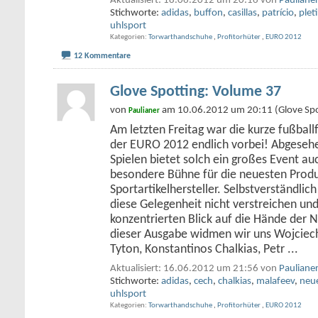
Aktualisiert: 18.06.2012 um 20:16 von
Pauliane
Stichworte:
adidas
,
buffon
,
casillas
,
patrício
,
plet
uhlsport
Kategorien
Torwarthandschuhe
,
Profitorhüter
,
EURO 2012
12 Kommentare
Glove Spotting: Volume 37
von
am 10.06.2012 um 20:11 (Glove Spo
Paulianer
Am letzten Freitag war die kurze fußballf
der EURO 2012 endlich vorbei! Abgese
Spielen bietet solch ein großes Event a
besondere Bühne für die neuesten Prod
Sportartikelhersteller. Selbstverständlich
diese Gelegenheit nicht verstreichen und
konzentrierten Blick auf die Hände der N
dieser Ausgabe widmen wir uns Wojciec
Tyton, Konstantinos Chalkias, Petr
...
Aktualisiert: 16.06.2012 um 21:56 von
Pauliane
Stichworte:
adidas
,
cech
,
chalkias
,
malafeev
,
neu
uhlsport
Kategorien
Torwarthandschuhe
,
Profitorhüter
,
EURO 2012