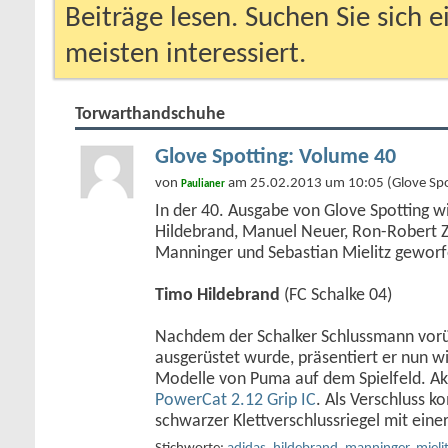
Beiträge lesen. Suchen Sie sich 
meisten interessiert.
Torwarthandschuhe
Glove Spotting: Volume 40
von
am 25.02.2013 um 10:05 (Glove Spo
Paulianer
In der 40. Ausgabe von Glove Spotting wi
Hildebrand, Manuel Neuer, Ron-Robert Zi
Manninger und Sebastian Mielitz geworf
Timo Hildebrand
(FC Schalke 04)
Nachdem der Schalker Schlussmann vor
ausgerüstet wurde, präsentiert er nun w
Modelle von Puma auf dem Spielfeld. Akt
PowerCat 2.12 Grip IC
. Als Verschluss k
schwarzer Klettverschlussriegel mit eine