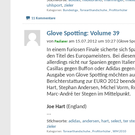
Stichworte:
adidas
,
hildebrand
,
manninger
,
mieli
uhlsport
,
zieler
Kategorien
Bundesliga
,
Torwarthandschuhe
,
Profitorhüter
11 Kommentare
Glove Spotting: Volume 39
von
am 15.07.2012 um 10:27 (Glove Spo
Paulianer
In einem furiosen Finale sicherte sich S
den Titel des Europameisters. Bei diesem
allerdings nicht nur Spanien gegen Itali
Casillas gegen Buffon oder Adidas gegen
Ausgabe von Glove Spotting möchten auc
Berichterstattung zur EURO 2012 beend
Hart, Stephan Andersen, Michel Vorm, R
Marc-André ter Stegen im Mittelpunkt.
Joe Hart
(England)
...
Stichworte:
adidas
,
andersen
,
hart
,
select
,
ter st
zieler
Kategorien
Torwarthandschuhe
,
Profitorhüter
,
WM 2010