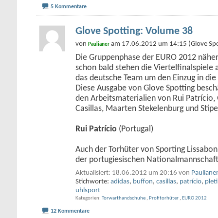
5 Kommentare
Glove Spotting: Volume 38
von
am 17.06.2012 um 14:15 (Glove Spo
Paulianer
Die Gruppenphase der EURO 2012 näher
schon bald stehen die Viertelfinalspiel
das deutsche Team um den Einzug in die 
Diese Ausgabe von Glove Spotting beschäf
den Arbeitsmaterialien von Rui Patrício, 
Casillas, Maarten Stekelenburg und Stipe
Rui Patrício
(Portugal)
Auch der Torhüter von Sporting Lissabon
der portugiesischen Nationalmannschaf
Aktualisiert: 18.06.2012 um 20:16 von
Pauliane
Stichworte:
adidas
,
buffon
,
casillas
,
patrício
,
plet
uhlsport
Kategorien
Torwarthandschuhe
,
Profitorhüter
,
EURO 2012
12 Kommentare