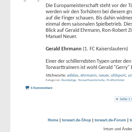
Die Europameisterschaft steht vor der Tü
werden wir den Torhütern bei diesem g
auf die Finger schauen. Bis dahin widme
einmal dem saisonalen Spielbetrieb. Die
Blick auf Gerald Ehrmann, Ron-Robert Zie
Manuel Neuer.
Gerald Ehrmann
(1. FC Kaiserslautern)
Einer der schillerndsten Typen unter de
Torwarttrainern ist wohl Gerald "Gerry
Stichworte:
adidas
,
ehrmann
,
neuer
,
uhlsport
,
un
Kategorien
Bundesliga
,
Torwarthandschuhe
,
Profitorhüter
4 Kommentare
Seite 1
Home
|
torwart.de-Shop
|
torwart.de-Forum
|
t
Irrtum und Ände