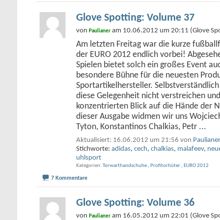
Glove Spotting: Volume 37
von
am 10.06.2012 um 20:11 (Glove Spo
Paulianer
Am letzten Freitag war die kurze fußballf
der EURO 2012 endlich vorbei! Abgese
Spielen bietet solch ein großes Event a
besondere Bühne für die neuesten Prod
Sportartikelhersteller. Selbstverständlich
diese Gelegenheit nicht verstreichen und
konzentrierten Blick auf die Hände der N
dieser Ausgabe widmen wir uns Wojciec
Tyton, Konstantinos Chalkias, Petr
...
Aktualisiert: 16.06.2012 um 21:56 von
Pauliane
Stichworte:
adidas
,
cech
,
chalkias
,
malafeev
,
neu
uhlsport
Kategorien
Torwarthandschuhe
,
Profitorhüter
,
EURO 2012
7 Kommentare
Glove Spotting: Volume 36
von
am 16.05.2012 um 22:01 (Glove Spo
Paulianer