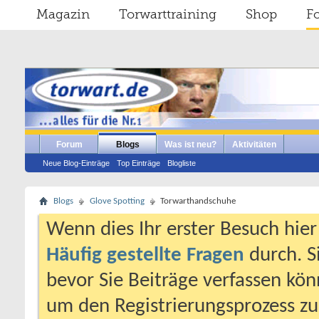
Magazin
Torwarttraining
Shop
F
Forum
Blogs
Was ist neu?
Aktivitäten
Neue Blog-Einträge
Top Einträge
Blogliste
Blogs
Glove Spotting
Torwarthandschuhe
Wenn dies Ihr erster Besuch hier i
Häufig gestellte Fragen
durch. S
bevor Sie Beiträge verfassen könn
um den Registrierungsprozess zu 