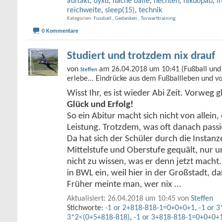
auftakt
,
dyxu
,
flache bälle
,
hechten
,
hlku0pab
,
i
reichweite
,
sleep(15)
,
technik
Kategorien
Fussball
,
Gedanken
,
Torwarttraining
0 Kommentare
Studiert und trotzdem nix drauf
von
am 26.04.2018 um 10:41 (Fußball und 
Steffen
erlebe... Eindrücke aus dem Fußballleben und v
Wisst Ihr, es ist wieder Abi Zeit. Vorweg g
Glück und Erfolg!
So ein Abitur macht sich nicht von allein, 
Leistung. Trotzdem, was oft danach passie
Da hat sich der Schüler durch die Instan
Mittelstufe und Oberstufe gequält, nur 
nicht zu wissen, was er denn jetzt macht. 
in BWL ein, weil hier in der Großstadt, d
Früher meinte man, wer nix
...
Aktualisiert: 26.04.2018 um 10:45 von
Steffen
Stichworte:
-1 or 2+818-818-1=0+0+0+1
,
-1 or 
3*2<(0+5+818-818)
,
-1 or 3+818-818-1=0+0+0+