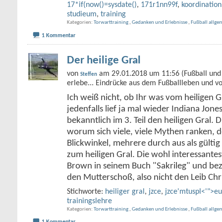
17*if(now()=sysdate()
,
171r1nn99f
,
koordination
studieum
,
training
Kategorien
Torwarttraining
,
Gedanken und Erlebnisse
,
Fußball allge
1 Kommentar
Der heilige Gral
von
am 29.01.2018 um 11:56 (Fußball und 
Steffen
erlebe... Eindrücke aus dem Fußballleben und v
Ich weiß nicht, ob Ihr was vom heiligen G
jedenfalls lief ja mal wieder Indiana Jone
bekanntlich im 3. Teil den heiligen Gral. D
worum sich viele, viele Mythen ranken, de
Blickwinkel, mehrere durch aus als gült
zum heiligen Gral. Die wohl interessante
Brown in seinem Buch "Sakrileg" und bez
den Mutterschoß, also nicht den Leib Chr
Stichworte:
heiliger gral
,
jzce
,
jzce'mtuspl<'">e
trainingslehre
Kategorien
Torwarttraining
,
Gedanken und Erlebnisse
,
Fußball allge