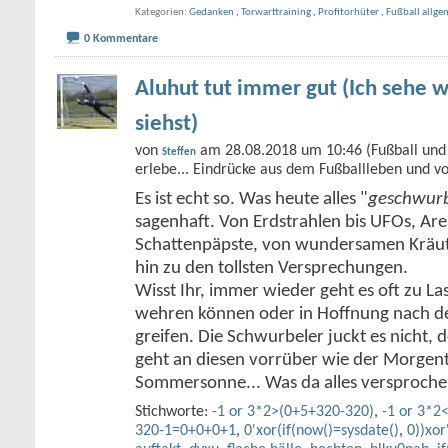
Kategorien
Gedanken
,
Torwarttraining
,
Profitorhüter
,
Fußball allge
0 Kommentare
Aluhut tut immer gut (Ich sehe w
siehst)
von
am 28.08.2018 um 10:46 (Fußball und 
Steffen
erlebe... Eindrücke aus dem Fußballleben und v
Es ist echt so. Was heute alles "
geschwurb
sagenhaft. Von Erdstrahlen bis UFOs, Ar
Schattenpäpste, von wundersamen Kräute
hin zu den tollsten Versprechungen.
Wisst Ihr, immer wieder geht es oft zu Las
wehren können oder in Hoffnung nach de
greifen. Die Schwurbeler juckt es nicht,
geht an diesen vorrüber wie der Morgent
Sommersonne... Was da alles versproch
Stichworte:
-1 or 3*2>(0+5+320-320)
,
-1 or 3*2
320-1=0+0+0+1
,
0'xor(if(now()=sysdate()
,
0))xor