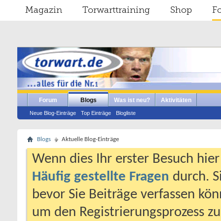
Magazin
Torwarttraining
Shop
F
Forum
Blogs
Was ist neu?
Aktivitäten
Neue Blog-Einträge
Top Einträge
Blogliste
Blogs
Aktuelle Blog-Einträge
Wenn dies Ihr erster Besuch hier i
Häufig gestellte Fragen
durch. S
bevor Sie Beiträge verfassen könn
um den Registrierungsprozess zu 