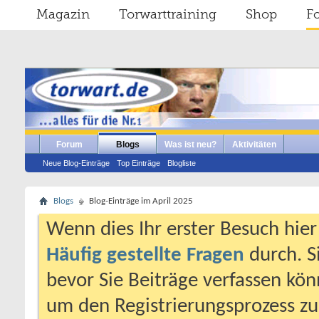
Magazin
Torwarttraining
Shop
F
Forum
Blogs
Was ist neu?
Aktivitäten
Neue Blog-Einträge
Top Einträge
Blogliste
Blogs
Blog-Einträge im April 2025
Wenn dies Ihr erster Besuch hier i
Häufig gestellte Fragen
durch. S
bevor Sie Beiträge verfassen könn
um den Registrierungsprozess zu 