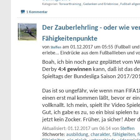
Kategorien
Torwarttraining
,
Gedanken und Erlebnisse
,
Fußball allge
1 Kommentar
Der Zauberlehrling - oder wie ver
Fähigkeitenpunkte
von
am 01.12.2017 um 05:55 (Fußball und 
Steffen
erlebe... Eindrücke aus dem Fußballleben und v
Boah, ich bin noch ganz geplättet vom 
Derby
4:4 gewinnen
kann, daß ist das def
Spieltags der Bundesliga Saison 2017/20
Das ist so ungefähr, wie wenn man FIFA1
einen erst mal kommen läßt, bevor er ei
vollknallt. Ich mein, spielt Ihr Video Spiel
Gut, ich gabe es zu, so ein bissi spielen tu
jetzt kein Zocker. Früher, ja sicher! Aber 
Aktualisiert: 01.12.2017 um 06:14 von
Steffen
Stichworte:
ausbildung
,
charakter
,
fähigkeiten
,
f