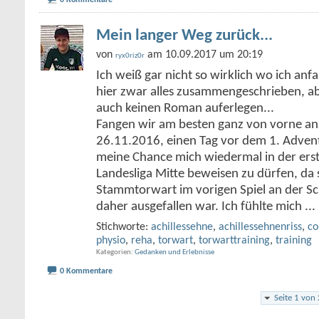
0 Kommentare
Mein langer Weg zurück...
von
am 10.09.2017 um 20:19
ryx0riz0r
Ich weiß gar nicht so wirklich wo ich anfa
hier zwar alles zusammengeschrieben, ab
auch keinen Roman auferlegen...
Fangen wir am besten ganz von vorne an
26.11.2016, einen Tag vor dem 1. Advent
meine Chance mich wiedermal in der ers
Landesliga Mitte beweisen zu dürfen, da 
Stammtorwart im vorigen Spiel an der Sch
daher ausgefallen war. Ich fühlte mich
...
Stichworte:
achillessehne
,
achillessehnenriss
,
c
physio
,
reha
,
torwart
,
torwarttraining
,
training
Kategorien
Gedanken und Erlebnisse
0 Kommentare
Seite 1 von