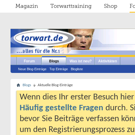
Magazin
Torwarttraining
Shop
F
Forum
Blogs
Was ist neu?
Aktivitäten
Neue Blog-Einträge
Top Einträge
Blogliste
Blogs
Aktuelle Blog-Einträge
Wenn dies Ihr erster Besuch hier i
Häufig gestellte Fragen
durch. S
bevor Sie Beiträge verfassen könn
um den Registrierungsprozess zu 