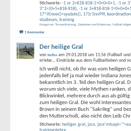
Stichworte:
-1 or 2+818-818-1=0+0+0+1
,
-1 or 
3*2<(0+5+818-818)
,
-1 or 3+818-818-1=0+0+0+
17*if(now()=sysdate()
,
171r1nn99f
,
koordination
studieum
,
training
Kategorien
Torwarttraining
,
Gedanken und Erlebnisse
,
Fußball allge
1 Kommentar
Der heilige Gral
von
am 29.01.2018 um 11:56 (Fußball und 
Steffen
erlebe... Eindrücke aus dem Fußballleben und v
Ich weiß nicht, ob Ihr was vom heiligen G
jedenfalls lief ja mal wieder Indiana Jone
bekanntlich im 3. Teil den heiligen Gral. D
worum sich viele, viele Mythen ranken, de
Blickwinkel, mehrere durch aus als gült
zum heiligen Gral. Die wohl interessante
Brown in seinem Buch "Sakrileg" und bez
den Mutterschoß, also nicht den Leib Chr
Stichworte:
heiliger gral
,
jzce
,
jzce'mtuspl<'">e
trainingslehre