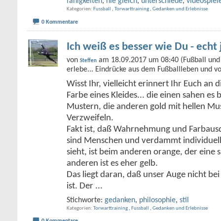
fähigkeiten
,
nie gleich
,
unterschiede
,
videospiel
Kategorien
Fussball
,
Torwarttraining
,
Gedanken und Erlebnisse
0 Kommentare
Ich weiß es besser wie Du - echt 
von
am 18.09.2017 um 08:40 (Fußball und 
Steffen
erlebe... Eindrücke aus dem Fußballleben und v
Wisst Ihr, vielleicht erinnert Ihr Euch an 
Farbe eines Kleides... die einen sahen es
Mustern, die anderen gold mit hellen Mu
Verzweifeln.
Fakt ist, daß Wahrnehmung und Farbausdr
sind Menschen und verdammt individuell.
sieht, ist beim anderen orange, der eine s
anderen ist es eher gelb.
Das liegt daran, daß unser Auge nicht be
ist. Der
...
Stichworte:
gedanken
,
philosophie
,
stil
Kategorien
Torwarttraining
,
Fussball
,
Gedanken und Erlebnisse