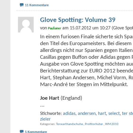
11 Kommentare
Glove Spotting: Volume 39
von
am 15.07.2012 um 10:27 (Glove Spot
Paulianer
In einem furiosen Finale sicherte sich Sp
den Titel des Europameisters. Bei diesem S
allerdings nicht nur Spanien gegen Itali
Casillas gegen Buffon oder Adidas gegen
Ausgabe von Glove Spotting möchten auc
Berichterstattung zur EURO 2012 beende
Hart, Stephan Andersen, Michel Vorm, R
Marc-André ter Stegen im Mittelpunkt.
Joe Hart
(England)
...
Stichworte:
adidas
,
andersen
,
hart
,
select
,
ter s
zieler
Kategorien
Torwarthandschuhe
,
Profitorhüter
,
WM 2010
5 Kommentare