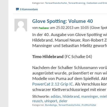
Kategorien
Torwarthandschuhe
,
Torwarttraining
,
Gedanken und Erle
0 Kommentare
Glove Spotting: Volume 40
von
am 25.02.2013 um 10:05 (Glove Spot
Paulianer
In der 40. Ausgabe von Glove Spotting wi
Hildebrand, Manuel Neuer, Ron-Robert Zi
Manninger und Sebastian Mielitz geworf
Timo Hildebrand
(FC Schalke 04)
Nachdem der Schalker Schlussmann vor
ausgerüstet wurde, präsentiert er nun w
Modelle von Puma auf dem Spielfeld. Akt
PowerCat 2.12 Grip IC
. Als Verschluss ko
schwarzer Klettverschlussriegel mit eine
Stichworte:
adidas
,
hildebrand
,
manninger
,
miel
reusch
,
uhlsport
,
zieler
Kategorien
Bundesliga
,
Torwarthandschuhe
,
Profitorhüter