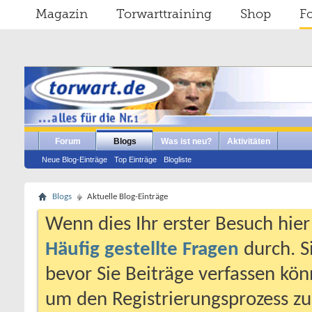
Magazin
Torwarttraining
Shop
F
Forum
Blogs
Was ist neu?
Aktivitäten
Neue Blog-Einträge
Top Einträge
Blogliste
Blogs
Aktuelle Blog-Einträge
Wenn dies Ihr erster Besuch hier i
Häufig gestellte Fragen
durch. S
bevor Sie Beiträge verfassen könn
um den Registrierungsprozess zu 