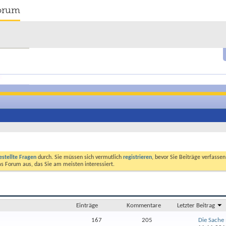
orum
estellte Fragen
durch. Sie müssen sich vermutlich
registrieren
, bevor Sie Beiträge verfasse
das Forum aus, das Sie am meisten interessiert.
Einträge
Kommentare
Letzter Beitrag
167
205
Die Sache m