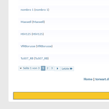
nombro 1
(
nombro 1
)
Maxwell
(
Maxwell
)
HSV125
(
HSV125
)
VfRBorusse
(
VfRBorusse
)
TuS07_RB
(
TuS07_RB
)
Seite 1 von 3
1
2
3
Letzte
Home
|
torwart.