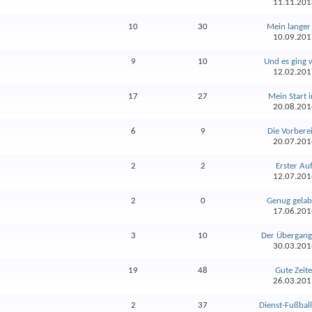
11.11.20
10
30
Mein langer
10.09.20
9
10
Und es ging w
12.02.20
17
27
Mein Start in
20.08.20
6
9
Die Vorberei
20.07.20
2
2
Erster Au
12.07.20
2
0
Genug gelaber
17.06.20
3
10
Der Übergang 
30.03.20
19
48
Gute Zeiten
26.03.20
2
37
Dienst-Fußball