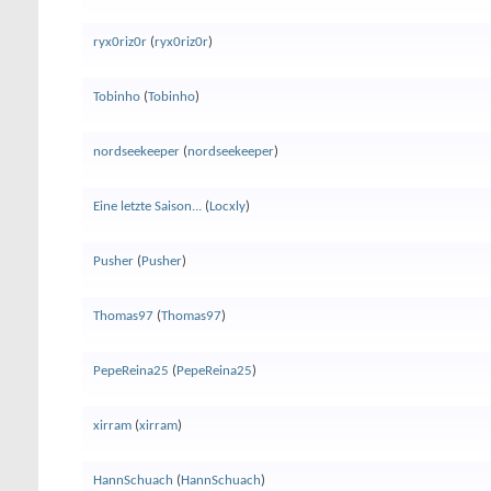
ryx0riz0r
(
ryx0riz0r
)
Tobinho
(
Tobinho
)
nordseekeeper
(
nordseekeeper
)
Eine letzte Saison...
(
Locxly
)
Pusher
(
Pusher
)
Thomas97
(
Thomas97
)
PepeReina25
(
PepeReina25
)
xirram
(
xirram
)
HannSchuach
(
HannSchuach
)