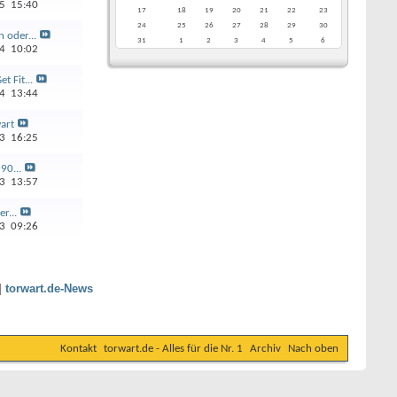
15
15:40
17
18
19
20
21
22
23
24
25
26
27
28
29
30
 oder...
31
1
2
3
4
5
6
14
10:02
t Fit...
14
13:44
art
13
16:25
90...
13
13:57
er...
13
09:26
|
torwart.de-News
Kontakt
torwart.de - Alles für die Nr. 1
Archiv
Nach oben