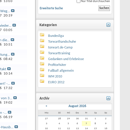
18
13:03
Nur Titel durchsuchen
Erweiterte Suche
 Weg...
17
20:19
Kategorien
ieder...
17
03:05
Bundesliga
 die...
Torwarthandschuhe
16
10:51
torwart.de-Camp
Torwarttraining
tung...
16
08:42
Gedanken und Erlebnisse
Profitorhüter
ftakt
Fußball allgemein
16
10:14
WM 2010
EURO 2012
t! -...
16
17:32
von 3...
Archiv
16
19:02
<
August 2026
 -...
Mo
Di
Mi
Do
Fr
Sa
So
15
06:19
27
28
29
30
31
1
2
3
4
5
6
7
8
9
-Hausb...
10
11
12
13
14
15
16