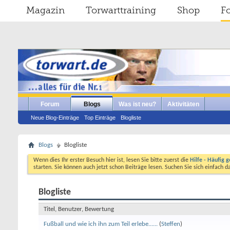
Magazin
Torwarttraining
Shop
F
Forum
Blogs
Was ist neu?
Aktivitäten
Neue Blog-Einträge
Top Einträge
Blogliste
Blogs
Blogliste
Wenn dies Ihr erster Besuch hier ist, lesen Sie bitte zuerst die
Hilfe - Häufig g
starten. Sie können auch jetzt schon Beiträge lesen. Suchen Sie sich einfach 
Blogliste
Titel, Benutzer, Bewertung
Fußball und wie ich ihn zum Teil erlebe......
(
Steffen
)