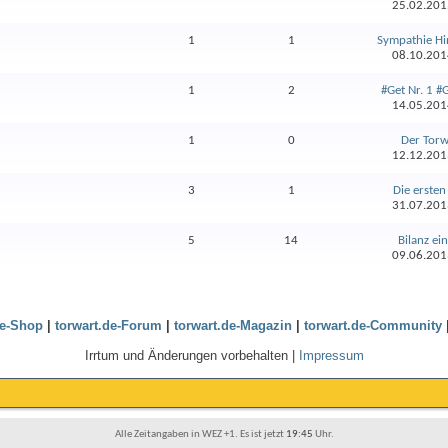
25.02.20
1
1
Sympathie Hin
08.10.20
1
2
#Get Nr. 1 #Ge
14.05.20
1
0
Der Torw
12.12.20
3
1
Die ersten 
31.07.20
5
14
Bilanz ein
09.06.20
de-Shop
|
torwart.de-Forum
|
torwart.de-Magazin
|
torwart.de-Community
Irrtum und Änderungen vorbehalten |
Impressum
Alle Zeitangaben in WEZ +1. Es ist jetzt
19:45
Uhr.