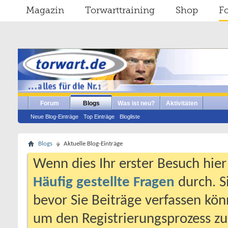
Magazin
Torwarttraining
Shop
F
Forum
Blogs
Was ist neu?
Aktivitäten
Neue Blog-Einträge
Top Einträge
Blogliste
Blogs
Aktuelle Blog-Einträge
Wenn dies Ihr erster Besuch hier i
Häufig gestellte Fragen
durch. S
bevor Sie Beiträge verfassen könn
um den Registrierungsprozess zu 