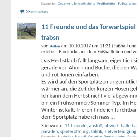
Kategorien
Gedanken
,
Torwarttraining
,
Profitorhüter
,
Fußball allge
0 Kommentare
11 Freunde und das Torwartspiel 
trabsn
von
am 10.10.2017 um 11:31 (Fußball und 
Steffen
erlebe... Eindrücke aus dem Fußballleben und v
Das Herbstlaub fällt langsam, eigentlich si
gerade von Ahorn und Buche, die den Wal
und rot Tönen einfärben.
Es wird auf den Sportplätzen ungemütlich
wärmer an, die Zeit der kurzen Hosen ge
Ich kann dem Herbst nicht viel abgewinnen
bin ein Frühsommer/Sommer Typ. Im Herb
Winter ist kalt, frieren finde ich furchtb
dem Sportplatz habe ich nass
...
Stichworte:
11 freunde
,
abstoß
,
abwurf
,
bälle ha
paraden
,
spieleröffnung
,
taktik
,
zielverteidigung
Kategorien
Bundesliga
,
Fussball
,
Gedanken
,
Torwarttraining
,
Profit