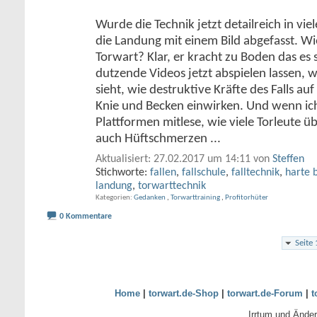
Wurde die Technik jetzt detailreich in viele
die Landung mit einem Bild abgefasst. Wi
Torwart? Klar, er kracht zu Boden das es 
dutzende Videos jetzt abspielen lassen, 
sieht, wie destruktive Kräfte des Falls au
Knie und Becken einwirken. Und wenn ic
Plattformen mitlese, wie viele Torleute ü
auch Hüftschmerzen
...
Aktualisiert: 27.02.2017 um 14:11 von
Steffen
Stichworte:
fallen
,
fallschule
,
falltechnik
,
harte 
landung
,
torwarttechnik
Kategorien
Gedanken
,
Torwarttraining
,
Profitorhüter
0 Kommentare
Seite
Home
|
torwart.de-Shop
|
torwart.de-Forum
|
t
Irrtum und Ände