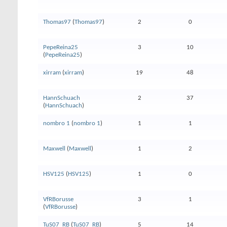
Thomas97
(
Thomas97
)
2
0
PepeReina25
3
10
(
PepeReina25
)
xirram
(
xirram
)
19
48
HannSchuach
2
37
(
HannSchuach
)
nombro 1
(
nombro 1
)
1
1
Maxwell
(
Maxwell
)
1
2
HSV125
(
HSV125
)
1
0
VfRBorusse
3
1
(
VfRBorusse
)
TuS07_RB
(
TuS07_RB
)
5
14