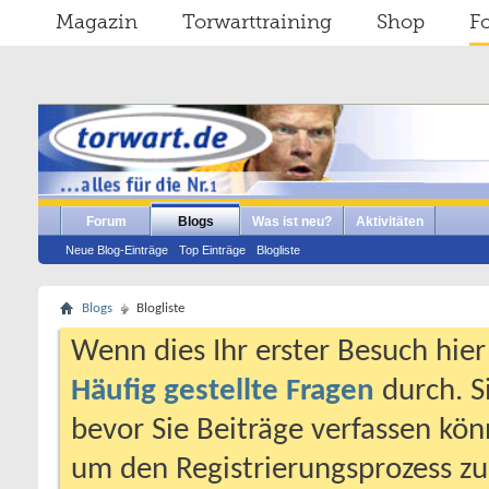
Magazin
Torwarttraining
Shop
F
Forum
Blogs
Was ist neu?
Aktivitäten
Neue Blog-Einträge
Top Einträge
Blogliste
Blogs
Blogliste
Wenn dies Ihr erster Besuch hier i
Häufig gestellte Fragen
durch. S
bevor Sie Beiträge verfassen könn
um den Registrierungsprozess zu 