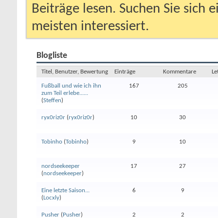
Beiträge lesen. Suchen Sie sich 
meisten interessiert.
Blogliste
Titel, Benutzer, Bewertung
Einträge
Kommentare
Le
Fußball und wie ich ihn
167
205
zum Teil erlebe......
(
Steffen
)
ryx0riz0r
(
ryx0riz0r
)
10
30
Tobinho
(
Tobinho
)
9
10
nordseekeeper
17
27
(
nordseekeeper
)
Eine letzte Saison...
6
9
(
Locxly
)
Pusher
(
Pusher
)
2
2