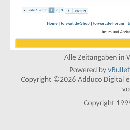
Seite 1 von 3
1
2
3
Letzte
Home
|
torwart.de-Shop
|
torwart.de-Forum
|
t
Irrtum und Ände
Alle Zeitangaben in W
Powered by
vBulle
Copyright ©2026 Adduco Digital e.K
vo
Copyright 1999