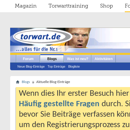
Magazin
Torwarttraining
Shop
F
Forum
Blogs
Was ist neu?
Aktivitäten
Neue Blog-Einträge
Top Einträge
Blogliste
Blogs
Aktuelle Blog-Einträge
Wenn dies Ihr erster Besuch hier i
Häufig gestellte Fragen
durch. S
bevor Sie Beiträge verfassen könn
um den Registrierungsprozess zu 