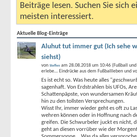
Beiträge lesen. Suchen Sie sich 
meisten interessiert.
Aktuelle Blog-Einträge
Aluhut tut immer gut (Ich sehe w
siehst)
von
am 28.08.2018 um 10:46 (Fußball und 
Steffen
erlebe... Eindrücke aus dem Fußballleben und v
Es ist echt so. Was heute alles "
geschwurb
sagenhaft. Von Erdstrahlen bis UFOs, Ar
Schattenpäpste, von wundersamen Kräute
hin zu den tollsten Versprechungen.
Wisst Ihr, immer wieder geht es oft zu Las
wehren können oder in Hoffnung nach de
greifen. Die Schwurbeler juckt es nicht,
geht an diesen vorrüber wie der Morgent
Sommersonne... Was da alles versproch