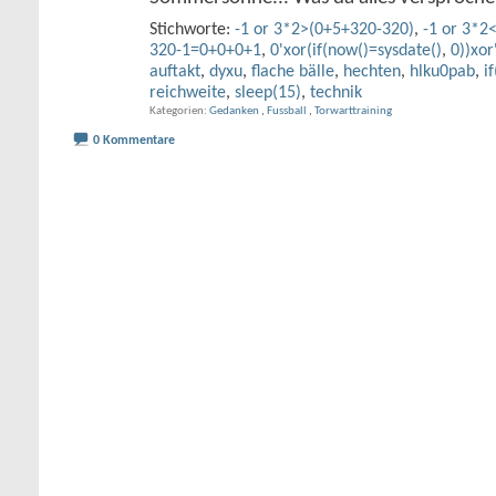
Stichworte:
-1 or 3*2>(0+5+320-320)
,
-1 or 3*2
320-1=0+0+0+1
,
0'xor(if(now()=sysdate()
,
0))xor
auftakt
,
dyxu
,
flache bälle
,
hechten
,
hlku0pab
,
i
reichweite
,
sleep(15)
,
technik
Kategorien
Gedanken
,
Fussball
,
Torwarttraining
0 Kommentare