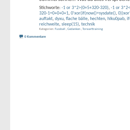
Stichworte:
-1 or 3*2>(0+5+320-320)
,
-1 or 3*2
320-1=0+0+0+1
,
0'xor(if(now()=sysdate()
,
0))xor
auftakt
,
dyxu
,
flache bälle
,
hechten
,
hlku0pab
,
i
reichweite
,
sleep(15)
,
technik
Kategorien
Fussball
,
Gedanken
,
Torwarttraining
0 Kommentare