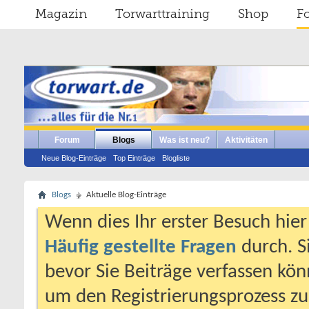
Magazin
Torwarttraining
Shop
F
Forum
Blogs
Was ist neu?
Aktivitäten
Neue Blog-Einträge
Top Einträge
Blogliste
Blogs
Aktuelle Blog-Einträge
Wenn dies Ihr erster Besuch hier i
Häufig gestellte Fragen
durch. S
bevor Sie Beiträge verfassen könn
um den Registrierungsprozess zu 