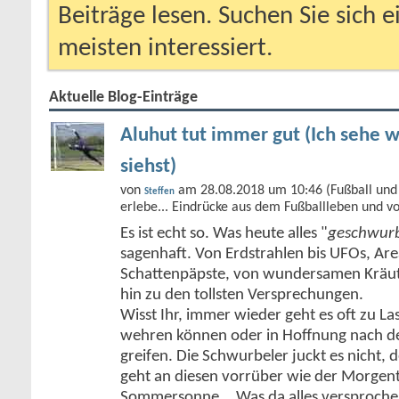
Beiträge lesen. Suchen Sie sich 
meisten interessiert.
Aktuelle Blog-Einträge
Aluhut tut immer gut (Ich sehe w
siehst)
von
am 28.08.2018 um 10:46 (Fußball und 
Steffen
erlebe... Eindrücke aus dem Fußballleben und v
Es ist echt so. Was heute alles "
geschwurb
sagenhaft. Von Erdstrahlen bis UFOs, Ar
Schattenpäpste, von wundersamen Kräute
hin zu den tollsten Versprechungen.
Wisst Ihr, immer wieder geht es oft zu Las
wehren können oder in Hoffnung nach de
greifen. Die Schwurbeler juckt es nicht,
geht an diesen vorrüber wie der Morgent
Sommersonne... Was da alles versproch