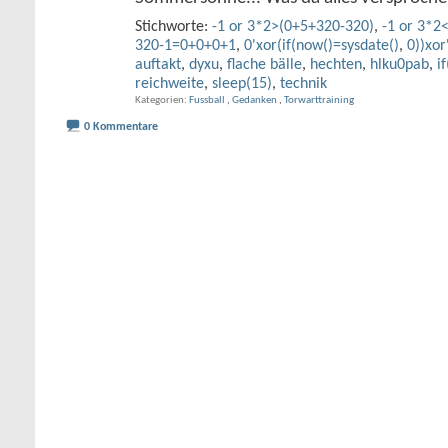
Stichworte:
-1 or 3*2>(0+5+320-320)
,
-1 or 3*2
320-1=0+0+0+1
,
0'xor(if(now()=sysdate()
,
0))xor
auftakt
,
dyxu
,
flache bälle
,
hechten
,
hlku0pab
,
i
reichweite
,
sleep(15)
,
technik
Kategorien
Fussball
,
Gedanken
,
Torwarttraining
0 Kommentare