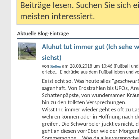
Beiträge lesen. Suchen Sie sich 
meisten interessiert.
Aktuelle Blog-Einträge
Aluhut tut immer gut (Ich sehe w
siehst)
von
am 28.08.2018 um 10:46 (Fußball und 
Steffen
erlebe... Eindrücke aus dem Fußballleben und v
Es ist echt so. Was heute alles "
geschwurb
sagenhaft. Von Erdstrahlen bis UFOs, Ar
Schattenpäpste, von wundersamen Kräute
hin zu den tollsten Versprechungen.
Wisst Ihr, immer wieder geht es oft zu Las
wehren können oder in Hoffnung nach de
greifen. Die Schwurbeler juckt es nicht,
geht an diesen vorrüber wie der Morgent
Sommersonne... Was da alles versproch