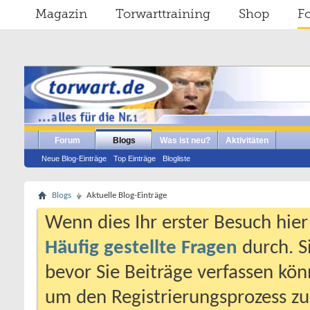
Magazin
Torwarttraining
Shop
F
Forum
Blogs
Was ist neu?
Aktivitäten
Neue Blog-Einträge
Top Einträge
Blogliste
Blogs
Aktuelle Blog-Einträge
Wenn dies Ihr erster Besuch hier i
Häufig gestellte Fragen
durch. S
bevor Sie Beiträge verfassen könn
um den Registrierungsprozess zu 