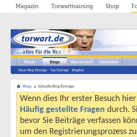
Magazin
Torwarttraining
Shop
F
Forum
Blogs
Was ist neu?
Aktivitäten
Neue Blog-Einträge
Top Einträge
Blogliste
Blogs
Aktuelle Blog-Einträge
Wenn dies Ihr erster Besuch hier i
Häufig gestellte Fragen
durch. S
bevor Sie Beiträge verfassen könn
um den Registrierungsprozess zu 