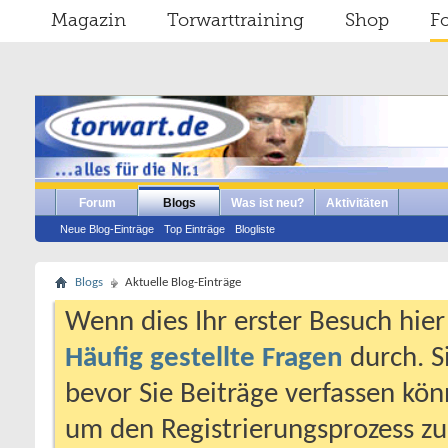
Magazin
Torwarttraining
Shop
F
Forum
Blogs
Was ist neu?
Aktivitäten
Neue Blog-Einträge
Top Einträge
Blogliste
Blogs
Aktuelle Blog-Einträge
Wenn dies Ihr erster Besuch hier i
Häufig gestellte Fragen
durch. S
bevor Sie Beiträge verfassen könn
um den Registrierungsprozess zu 