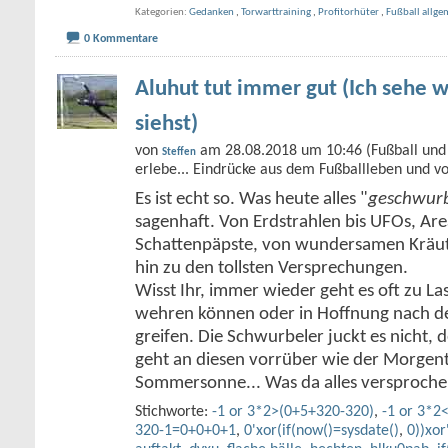
Kategorien
Gedanken
,
Torwarttraining
,
Profitorhüter
,
Fußball allge
0 Kommentare
Aluhut tut immer gut (Ich sehe w
siehst)
von
am 28.08.2018 um 10:46 (Fußball und 
Steffen
erlebe... Eindrücke aus dem Fußballleben und v
Es ist echt so. Was heute alles "
geschwurb
sagenhaft. Von Erdstrahlen bis UFOs, Ar
Schattenpäpste, von wundersamen Kräute
hin zu den tollsten Versprechungen.
Wisst Ihr, immer wieder geht es oft zu Las
wehren können oder in Hoffnung nach de
greifen. Die Schwurbeler juckt es nicht,
geht an diesen vorrüber wie der Morgent
Sommersonne... Was da alles versproch
Stichworte:
-1 or 3*2>(0+5+320-320)
,
-1 or 3*2
320-1=0+0+0+1
,
0'xor(if(now()=sysdate()
,
0))xor