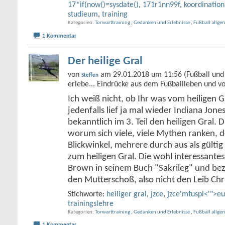
17*if(now()=sysdate()
,
171r1nn99f
,
koordination
studieum
,
training
Kategorien
Torwarttraining
,
Gedanken und Erlebnisse
,
Fußball allge
1 Kommentar
Der heilige Gral
von
am 29.01.2018 um 11:56 (Fußball und 
Steffen
erlebe... Eindrücke aus dem Fußballleben und v
Ich weiß nicht, ob Ihr was vom heiligen G
jedenfalls lief ja mal wieder Indiana Jone
bekanntlich im 3. Teil den heiligen Gral. D
worum sich viele, viele Mythen ranken, de
Blickwinkel, mehrere durch aus als gült
zum heiligen Gral. Die wohl interessante
Brown in seinem Buch "Sakrileg" und bez
den Mutterschoß, also nicht den Leib Chr
Stichworte:
heiliger gral
,
jzce
,
jzce'mtuspl<'">e
trainingslehre
Kategorien
Torwarttraining
,
Gedanken und Erlebnisse
,
Fußball allge