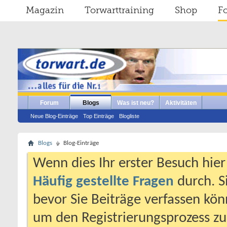
Magazin
Torwarttraining
Shop
F
Forum
Blogs
Was ist neu?
Aktivitäten
Neue Blog-Einträge
Top Einträge
Blogliste
Blogs
Blog-Einträge
Wenn dies Ihr erster Besuch hier i
Häufig gestellte Fragen
durch. S
bevor Sie Beiträge verfassen könn
um den Registrierungsprozess zu 