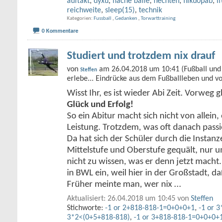
auftakt
,
dyxu
,
flache bälle
,
hechten
,
hlku0pab
,
i
reichweite
,
sleep(15)
,
technik
Kategorien
Fussball
,
Gedanken
,
Torwarttraining
0 Kommentare
Studiert und trotzdem nix drauf
von
am 26.04.2018 um 10:41 (Fußball und 
Steffen
erlebe... Eindrücke aus dem Fußballleben und v
Wisst Ihr, es ist wieder Abi Zeit. Vorweg g
Glück und Erfolg!
So ein Abitur macht sich nicht von allein, 
Leistung. Trotzdem, was oft danach passie
Da hat sich der Schüler durch die Instan
Mittelstufe und Oberstufe gequält, nur 
nicht zu wissen, was er denn jetzt macht. 
in BWL ein, weil hier in der Großstadt, d
Früher meinte man, wer nix
...
Aktualisiert: 26.04.2018 um 10:45 von
Steffen
Stichworte:
-1 or 2+818-818-1=0+0+0+1
,
-1 or 
3*2<(0+5+818-818)
,
-1 or 3+818-818-1=0+0+0+