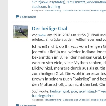
17*if(now()=sysdate()
,
171r1nn99f
,
koordination
studieum
,
training
Kategorien
Torwarttraining
,
Gedanken und Erlebnisse
,
Fußball allge
1 Kommentar
Der heilige Gral
von
am 29.01.2018 um 11:56 (Fußball und 
Steffen
erlebe... Eindrücke aus dem Fußballleben und v
Ich weiß nicht, ob Ihr was vom heiligen G
jedenfalls lief ja mal wieder Indiana Jone
bekanntlich im 3. Teil den heiligen Gral. D
worum sich viele, viele Mythen ranken, de
Blickwinkel, mehrere durch aus als gült
zum heiligen Gral. Die wohl interessante
Brown in seinem Buch "Sakrileg" und bez
den Mutterschoß, also nicht den Leib Chr
Stichworte:
heiliger gral
,
jzce
,
jzce'mtuspl<'">e
trainingslehre
Kategorien
Torwarttraining
,
Gedanken und Erlebnisse
,
Fußball allge