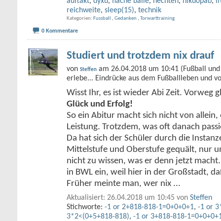
auftakt
,
dyxu
,
flache bälle
,
hechten
,
hlku0pab
,
i
reichweite
,
sleep(15)
,
technik
Kategorien
Fussball
,
Gedanken
,
Torwarttraining
0 Kommentare
Studiert und trotzdem nix drauf
von
am 26.04.2018 um 10:41 (Fußball und 
Steffen
erlebe... Eindrücke aus dem Fußballleben und v
Wisst Ihr, es ist wieder Abi Zeit. Vorweg g
Glück und Erfolg!
So ein Abitur macht sich nicht von allein, 
Leistung. Trotzdem, was oft danach passie
Da hat sich der Schüler durch die Instan
Mittelstufe und Oberstufe gequält, nur 
nicht zu wissen, was er denn jetzt macht. 
in BWL ein, weil hier in der Großstadt, d
Früher meinte man, wer nix
...
Aktualisiert: 26.04.2018 um 10:45 von
Steffen
Stichworte:
-1 or 2+818-818-1=0+0+0+1
,
-1 or 
3*2<(0+5+818-818)
,
-1 or 3+818-818-1=0+0+0+