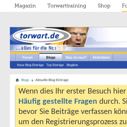
Magazin
Torwarttraining
Shop
F
Forum
Blogs
Was ist neu?
Aktivitäten
Neue Blog-Einträge
Top Einträge
Blogliste
Blogs
Aktuelle Blog-Einträge
Wenn dies Ihr erster Besuch hier i
Häufig gestellte Fragen
durch. S
bevor Sie Beiträge verfassen könn
um den Registrierungsprozess zu 