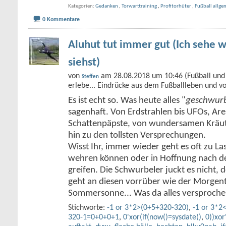
Kategorien
Gedanken
,
Torwarttraining
,
Profitorhüter
,
Fußball allge
0 Kommentare
Aluhut tut immer gut (Ich sehe w
siehst)
von
am 28.08.2018 um 10:46 (Fußball und 
Steffen
erlebe... Eindrücke aus dem Fußballleben und v
Es ist echt so. Was heute alles "
geschwurb
sagenhaft. Von Erdstrahlen bis UFOs, Ar
Schattenpäpste, von wundersamen Kräute
hin zu den tollsten Versprechungen.
Wisst Ihr, immer wieder geht es oft zu Las
wehren können oder in Hoffnung nach de
greifen. Die Schwurbeler juckt es nicht,
geht an diesen vorrüber wie der Morgent
Sommersonne... Was da alles versproch
Stichworte:
-1 or 3*2>(0+5+320-320)
,
-1 or 3*2
320-1=0+0+0+1
,
0'xor(if(now()=sysdate()
,
0))xor