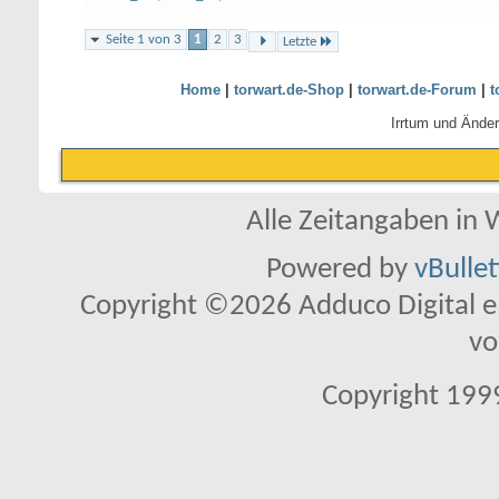
Seite 1 von 3
1
2
3
Letzte
Home
|
torwart.de-Shop
|
torwart.de-Forum
|
t
Irrtum und Ände
Alle Zeitangaben in W
Powered by
vBulle
Copyright ©2026 Adduco Digital e.K
vo
Copyright 1999