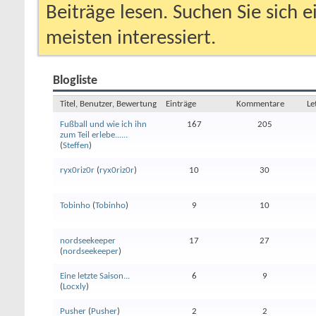
Beiträge lesen. Suchen Sie sich 
meisten interessiert.
Blogliste
Titel, Benutzer, Bewertung
Einträge
Kommentare
Le
Fußball und wie ich ihn
167
205
zum Teil erlebe......
(
Steffen
)
ryx0riz0r
(
ryx0riz0r
)
10
30
Tobinho
(
Tobinho
)
9
10
nordseekeeper
17
27
(
nordseekeeper
)
Eine letzte Saison...
6
9
(
Locxly
)
Pusher
(
Pusher
)
2
2