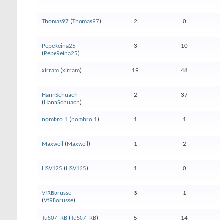
Thomas97
(
Thomas97
)
2
0
PepeReina25
3
10
(
PepeReina25
)
xirram
(
xirram
)
19
48
HannSchuach
2
37
(
HannSchuach
)
nombro 1
(
nombro 1
)
1
1
Maxwell
(
Maxwell
)
1
2
HSV125
(
HSV125
)
1
0
VfRBorusse
3
1
(
VfRBorusse
)
TuS07_RB
(
TuS07_RB
)
5
14