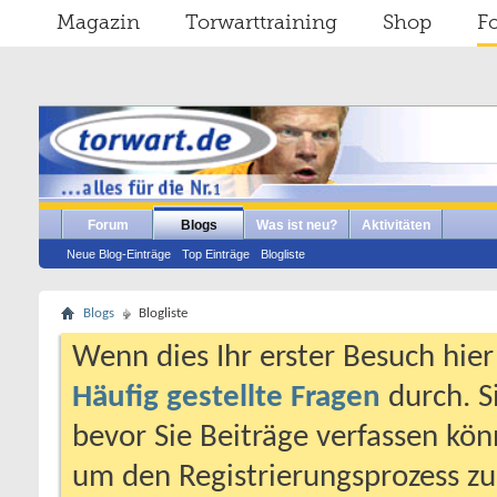
Magazin
Torwarttraining
Shop
F
Forum
Blogs
Was ist neu?
Aktivitäten
Neue Blog-Einträge
Top Einträge
Blogliste
Blogs
Blogliste
Wenn dies Ihr erster Besuch hier i
Häufig gestellte Fragen
durch. S
bevor Sie Beiträge verfassen könn
um den Registrierungsprozess zu 