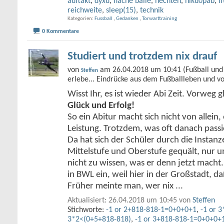
auftakt
,
dyxu
,
flache bälle
,
hechten
,
hlku0pab
,
i
reichweite
,
sleep(15)
,
technik
Kategorien
Fussball
,
Gedanken
,
Torwarttraining
0 Kommentare
Studiert und trotzdem nix drauf
von
am 26.04.2018 um 10:41 (Fußball und 
Steffen
erlebe... Eindrücke aus dem Fußballleben und v
Wisst Ihr, es ist wieder Abi Zeit. Vorweg g
Glück und Erfolg!
So ein Abitur macht sich nicht von allein, 
Leistung. Trotzdem, was oft danach passie
Da hat sich der Schüler durch die Instan
Mittelstufe und Oberstufe gequält, nur 
nicht zu wissen, was er denn jetzt macht. 
in BWL ein, weil hier in der Großstadt, d
Früher meinte man, wer nix
...
Aktualisiert: 26.04.2018 um 10:45 von
Steffen
Stichworte:
-1 or 2+818-818-1=0+0+0+1
,
-1 or 
3*2<(0+5+818-818)
,
-1 or 3+818-818-1=0+0+0+