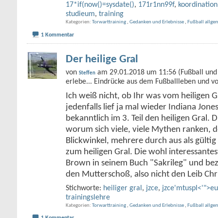
17*if(now()=sysdate()
,
171r1nn99f
,
koordination
studieum
,
training
Kategorien
Torwarttraining
,
Gedanken und Erlebnisse
,
Fußball allge
1 Kommentar
Der heilige Gral
von
am 29.01.2018 um 11:56 (Fußball und 
Steffen
erlebe... Eindrücke aus dem Fußballleben und v
Ich weiß nicht, ob Ihr was vom heiligen G
jedenfalls lief ja mal wieder Indiana Jone
bekanntlich im 3. Teil den heiligen Gral. D
worum sich viele, viele Mythen ranken, de
Blickwinkel, mehrere durch aus als gült
zum heiligen Gral. Die wohl interessante
Brown in seinem Buch "Sakrileg" und bez
den Mutterschoß, also nicht den Leib Chr
Stichworte:
heiliger gral
,
jzce
,
jzce'mtuspl<'">e
trainingslehre
Kategorien
Torwarttraining
,
Gedanken und Erlebnisse
,
Fußball allge