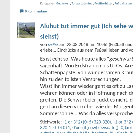
Kategorien
Gedanken
,
Torwarttraining
,
Profitorhüter
,
Fußball allge
0 Kommentare
Aluhut tut immer gut (Ich sehe w
siehst)
von
am 28.08.2018 um 10:46 (Fußball und 
Steffen
erlebe... Eindrücke aus dem Fußballleben und v
Es ist echt so. Was heute alles "
geschwurb
sagenhaft. Von Erdstrahlen bis UFOs, Ar
Schattenpäpste, von wundersamen Kräute
hin zu den tollsten Versprechungen.
Wisst Ihr, immer wieder geht es oft zu Las
wehren können oder in Hoffnung nach de
greifen. Die Schwurbeler juckt es nicht,
geht an diesen vorrüber wie der Morgent
Sommersonne... Was da alles versproch
Stichworte:
-1 or 3*2>(0+5+320-320)
,
-1 or 3*2
320-1=0+0+0+1
,
0'xor(if(now()=sysdate()
,
0))xor