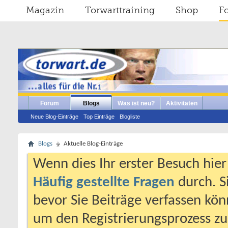
Magazin
Torwarttraining
Shop
F
Forum
Blogs
Was ist neu?
Aktivitäten
Neue Blog-Einträge
Top Einträge
Blogliste
Blogs
Aktuelle Blog-Einträge
Wenn dies Ihr erster Besuch hier i
Häufig gestellte Fragen
durch. S
bevor Sie Beiträge verfassen könn
um den Registrierungsprozess zu 