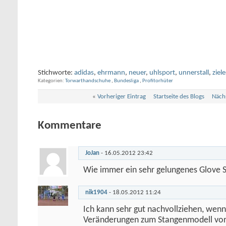
Stichworte:
adidas
,
ehrmann
,
neuer
,
uhlsport
,
unnerstall
,
ziele
Kategorien
Torwarthandschuhe
,
Bundesliga
,
Profitorhüter
«
Vorheriger Eintrag
Startseite des Blogs
Nächs
Kommentare
JoJan
-
16.05.2012
23:42
Wie immer ein sehr gelungenes Glove S
nik1904
-
18.05.2012
11:24
Ich kann sehr gut nachvollziehen, wenn
Veränderungen zum Stangenmodell vo