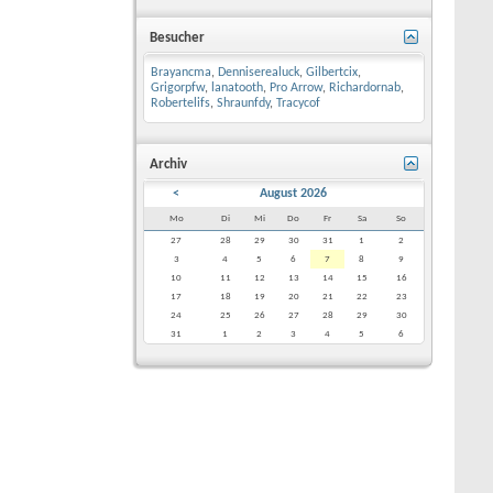
Besucher
Brayancma
,
Denniserealuck
,
Gilbertcix
,
Grigorpfw
,
lanatooth
,
Pro Arrow
,
Richardornab
,
Robertelifs
,
Shraunfdy
,
Tracycof
Archiv
<
August 2026
Mo
Di
Mi
Do
Fr
Sa
So
27
28
29
30
31
1
2
3
4
5
6
7
8
9
10
11
12
13
14
15
16
17
18
19
20
21
22
23
24
25
26
27
28
29
30
31
1
2
3
4
5
6