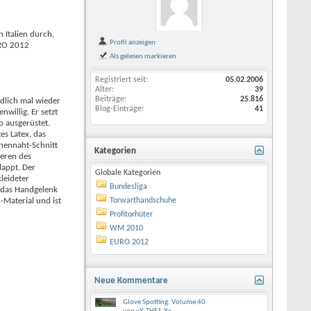
n Italien durch,
Profil anzeigen
URO 2012
Als gelesen markieren
Registriert seit
05.02.2006
Alter
39
Beiträge
25.816
ndlich mal wieder
Blog-Einträge
41
willig. Er setzt
 ausgerüstet.
es Latex, das
nnennaht-Schnitt
Kategorien
neren des
lappt. Der
Globale Kategorien
leideter
Bundesliga
r das Handgelenk
-Material und ist
Torwarthandschuhe
Profitorhüter
WM 2010
EURO 2012
Neue Kommentare
Glove Spotting: Volume 40