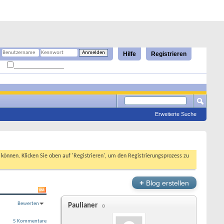
Hilfe
Registrieren
Angemeldet bleiben?
Erweiterte Suche
n können. Klicken Sie oben auf 'Registrieren', um den Registrierungsprozess zu
+
Blog erstellen
Bewerten
Paulianer
5 Kommentare