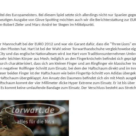
tel des Europameisters. Bei diesem Spiel setzte sich allerdings nicht nur Spanien gege
 heutigen Ausgabe von Glove Spotting möchten auch wir die Berichterstattung zur E
n-Robert Zieler und Marc-André ter Stegen im Mittelpunkt.
iner Mannschaft bei der EURO 2012 und war ein Garant dafür, dass die "Three Lions" e
Pfosten hat. Hart ist bei der Wahl seiner Torwarthandschuhe vergleichsweise eigen
City und das englische Nationalteam wird Joe Hart vom Traditionsunternehmen Umbro
r leichten Körper aus Mesh; lediglich an den Fingerknöcheln befindet sich geprägt
durch charakterisiert, dass sich am kleinen Finger und am Ringfinger ein klassischer I
n negativer Rollfinger-Schnitt zum Einsatz, bei dem der Haftschaum direkt und im In
er beiden Finger ist der Haftschaum wie beim Fingertip-Schnitt von Adidas übergek
r Haftschaum übergeklappt. Am Ansatz des Daumens befindet sich ein mit Mesh ausgek
Haftschaum kommt der vier Millimeter dicke Hyper Extreme zum Einsatz. Er ist bis übe
ht. Es kommt keine umlaufende Bandage zum Einsatz. Der Verschluss besteht aus Stretch