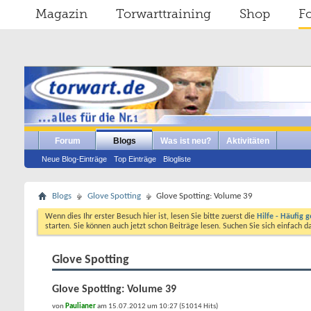
Magazin
Torwarttraining
Shop
F
Forum
Blogs
Was ist neu?
Aktivitäten
Neue Blog-Einträge
Top Einträge
Blogliste
Blogs
Glove Spotting
Glove Spotting: Volume 39
Wenn dies Ihr erster Besuch hier ist, lesen Sie bitte zuerst die
Hilfe - Häufig g
starten. Sie können auch jetzt schon Beiträge lesen. Suchen Sie sich einfach 
Glove Spotting
Glove Spotting: Volume 39
von
Paulianer
am 15.07.2012 um 10:27 (51014 Hits)