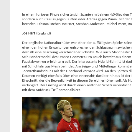
In einem furiosen Finale sicherte sich Spanien mit einem 4:0-Sieg den Ti
sondern auch Casillas gegen Buffon oder Adidas gegen Puma. Mit der
beenden. Diesmal stehen Joe Hart, Stephan Andersen, Michel Vorm, Ro
Joe Hart
(England)
Der englische Nationaltorhüter war einer der auffälligsten Spieler se
einen den hohen Erwartungen entsprechenden Schlussmann zwischen den 
deshalb eine Mischung verschiedener Schnitte. Wie auch Manchester 
Sein Sondermodell des Umbro Geometra Pro Touch besteht aus einem seh
Faustabwehren erleichtern soll. Der interessante Hybrid-Schnitt ist da
mit Schichteln aus Mesh befindet. Am Zeige- und Mittelfinger kommt ei
Torwarthandschuhs mit der Oberhand vernäht wird. An den Spitzen dies
Daumen verfügt ebenfalls über eine Innennaht; darüber hinaus ist de
Einschnitt, der die Beweglichkeit in diesem Bereich erhöhen soll. Als 
verlängert. Der Einstieg wird durch einen seitlichen Schlitz vereinfac
mit dem Aufdruck "JH" personalisiert.