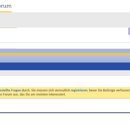
orum
estellte Fragen
durch. Sie müssen sich vermutlich
registrieren
, bevor Sie Beiträge verfasse
das Forum aus, das Sie am meisten interessiert.