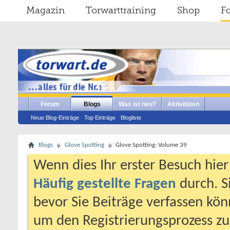
Magazin
Torwarttraining
Shop
F
Forum
Blogs
Was ist neu?
Aktivitäten
Neue Blog-Einträge
Top Einträge
Blogliste
Blogs
Glove Spotting
Glove Spotting: Volume 39
Wenn dies Ihr erster Besuch hier i
Häufig gestellte Fragen
durch. S
bevor Sie Beiträge verfassen könn
um den Registrierungsprozess zu 