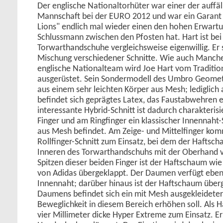
Der englische Nationaltorhüter war einer der auffäll
Mannschaft bei der EURO 2012 und war ein Garant d
Lions" endlich mal wieder einen den hohen Erwar
Schlussmann zwischen den Pfosten hat. Hart ist bei
Torwarthandschuhe vergleichsweise eigenwillig. Er 
Mischung verschiedener Schnitte. Wie auch Manche
englische Nationalteam wird Joe Hart vom Tradit
ausgerüstet. Sein Sondermodell des Umbro Geomet
aus einem sehr leichten Körper aus Mesh; lediglich
befindet sich geprägtes Latex, das Faustabwehren er
interessante Hybrid-Schnitt ist dadurch charakterisi
Finger und am Ringfinger ein klassischer Innennaht-
aus Mesh befindet. Am Zeige- und Mittelfinger kom
Rollfinger-Schnitt zum Einsatz, bei dem der Haftsch
Inneren des Torwarthandschuhs mit der Oberhand v
Spitzen dieser beiden Finger ist der Haftschaum wie
von Adidas übergeklappt. Der Daumen verfügt ebenf
Innennaht; darüber hinaus ist der Haftschaum über
Daumens befindet sich ein mit Mesh ausgekleideter 
Beweglichkeit in diesem Bereich erhöhen soll. Als
vier Millimeter dicke Hyper Extreme zum Einsatz. Er 