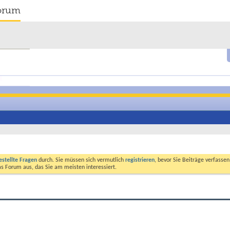
orum
estellte Fragen
durch. Sie müssen sich vermutlich
registrieren
, bevor Sie Beiträge verfasse
das Forum aus, das Sie am meisten interessiert.