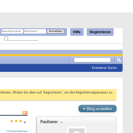
Hilfe
Registrieren
Angemeldet bleiben?
Erweiterte Suche
n können. Klicken Sie oben auf 'Registrieren', um den Registrierungsprozess zu
+
Blog erstellen
Paulianer
11 Kommentare