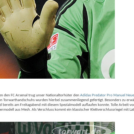
en den FC Arsenal trug unser Nationaltorhüter den
Adidas Predator Pro Manuel Neu
chten Torwarthandschuhs wurden hierbei zusammenliegend gefertigt. Besonders zu erwä
 bereits am Freitagabend mit diesem Spezialmodell auflaufen konnte. Tolle Arbeit vo
modell aus Mesh. Als Verschluss kommt ein klassischer Klettverschlussriegel mit La