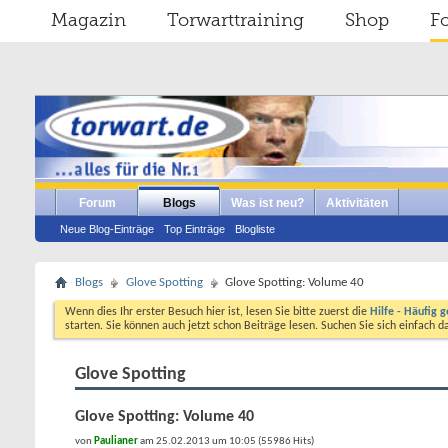
Magazin
Torwarttraining
Shop
F
Forum
Blogs
Was ist neu?
Aktivitäten
Neue Blog-Einträge
Top Einträge
Blogliste
Blogs
Glove Spotting
Glove Spotting: Volume 40
Wenn dies Ihr erster Besuch hier ist, lesen Sie bitte zuerst die
Hilfe - Häufig g
starten. Sie können auch jetzt schon Beiträge lesen. Suchen Sie sich einfach 
Glove Spotting
Glove Spotting: Volume 40
von
Paulianer
am 25.02.2013 um 10:05 (55986 Hits)