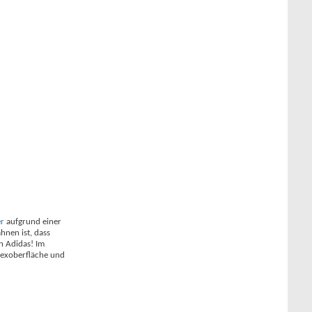
er
aufgrund einer
hnen ist, dass
n Adidas! Im
texoberfläche und