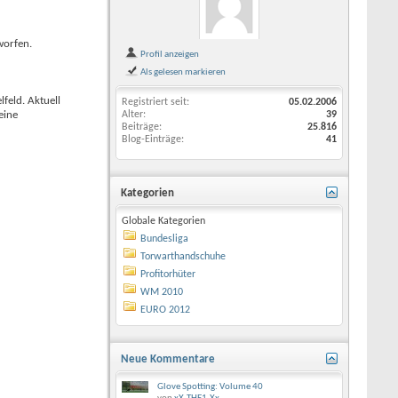
worfen.
Profil anzeigen
Als gelesen markieren
feld. Aktuell
Registriert seit
05.02.2006
eine
Alter
39
Beiträge
25.816
Blog-Einträge
41
Kategorien
Globale Kategorien
Bundesliga
Torwarthandschuhe
Profitorhüter
WM 2010
EURO 2012
Neue Kommentare
Glove Spotting: Volume 40