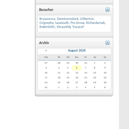
Besucher
Brayancma
,
Denniserealuck
,
Gilbertcix
,
Grigorpfw
,
lanatooth
,
Pro Arrow
,
Richardornab
,
Robertelifs
,
Shraunfdy
,
Tracycof
Archiv
<
August 2026
Mo
Di
Mi
Do
Fr
Sa
So
27
28
29
30
31
1
2
3
4
5
6
7
8
9
10
11
12
13
14
15
16
17
18
19
20
21
22
23
24
25
26
27
28
29
30
31
1
2
3
4
5
6