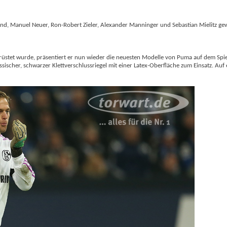
rand, Manuel Neuer, Ron-Robert Zieler, Alexander Manninger und Sebastian Mielitz ge
tet wurde, präsentiert er nun wieder die neuesten Modelle von Puma auf dem Spiel
ssischer, schwarzer Klettverschlussriegel mit einer Latex-Oberfläche zum Einsatz. Auf 