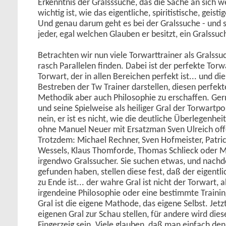
Erkenntnis der Gralsssuche, das die Sache an sich w
wichtig ist, wie das eigentliche, spiritistische, geist
Und genau darum geht es bei der Gralssuche - und s
jeder, egal welchen Glauben er besitzt, ein Gralss
Betrachten wir nun viele Torwarttrainer als Gralss
rasch Parallelen finden. Dabei ist der perfekte Torwa
Torwart, der in allen Bereichen perfekt ist... und d
Bestreben der Tw Trainer darstellen, diesen perfek
Methodik aber auch Philosophie zu erschaffen. Ge
und seine Spielweise als heiliger Gral der Torwartpos
nein, er ist es nicht, wie die deutliche Überlegenhe
ohne Manuel Neuer mit Ersatzman Sven Ulreich offen
Trotzdem: Michael Rechner, Sven Hofmeister, Patrick
Wessels, Klaus Thomforde, Thomas Schlieck oder Marc
irgendwo Gralssucher. Sie suchen etwas, und nach
gefunden haben, stellen diese fest, daß der eigentl
zu Ende ist... der wahre Gral ist nicht der Torwart, 
irgendeine Philosophie oder eine bestimmte Traini
Gral ist die eigene Mathode, das eigene Selbst. Jet
eigenen Gral zur Schau stellen, für andere wird dies
Fingerzeig sein. Viele glauben, daß man einfach de