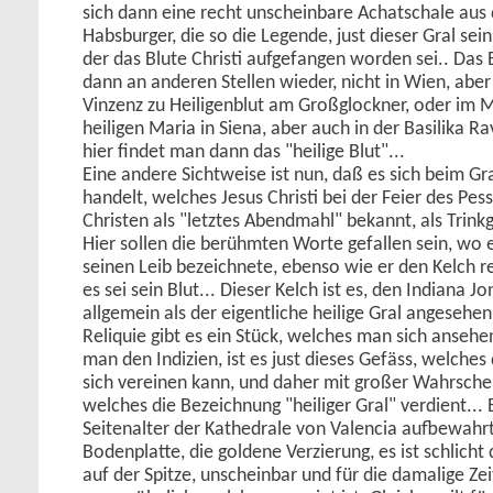
sich dann eine recht unscheinbare Achatschale au
Habsburger, die so die Legende, just dieser Gral sein 
der das Blute Christi aufgefangen worden sei.. Das B
dann an anderen Stellen wieder, nicht in Wien, aber 
Vinzenz zu Heiligenblut am Großglockner, oder im 
heiligen Maria in Siena, aber auch in der Basilika 
hier findet man dann das "heilige Blut"...
Eine andere Sichtweise ist nun, daß es sich beim Gr
handelt, welches Jesus Christi bei der Feier des Pess
Christen als "letztes Abendmahl" bekannt, als Trin
Hier sollen die berühmten Worte gefallen sein, wo e
seinen Leib bezeichnete, ebenso wie er den Kelch r
es sei sein Blut... Dieser Kelch ist es, den Indiana J
allgemein als der eigentliche heilige Gral angesehen
Reliquie gibt es ein Stück, welches man sich ansehe
man den Indizien, ist es just dieses Gefäss, welches
sich vereinen kann, und daher mit großer Wahrschein
welches die Bezeichnung "heiliger Gral" verdient... 
Seitenalter der Kathedrale von Valencia aufbewahrt,
Bodenplatte, die goldene Verzierung, es ist schlicht 
auf der Spitze, unscheinbar und für die damalige Zei