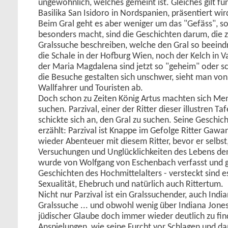
ungewöhnlich, welches gemeint ist. Gleiches gilt für
Basilika San Isidoro in Nordspanien, präsentiert wir
Beim Gral geht es aber weniger um das "Gefäss", s
besonders macht, sind die Geschichten darum, die 
Gralssuche beschreiben, welche den Gral so beei
die Schale in der Hofburg Wien, noch der Kelch in V
der Maria Magdalena sind jetzt so "geheim" oder sch
die Besuche gestalten sich unschwer, sieht man vo
Wallfahrer und Touristen ab.
Doch schon zu Zeiten König Artus machten sich Men
suchen. Parzival, einer der Ritter dieser illustren T
schickte sich an, den Gral zu suchen. Seine Geschicht
erzählt: Parzival ist Knappe im Gefolge Ritter Gaw
wieder Abenteuer mit diesem Ritter, bevor er selbst
Versuchungen und Unglücklichkeiten des Lebens de
wurde von Wolfgang von Eschenbach verfasst und gi
Geschichten des Hochmittelalters - versteckt sind e
Sexualität, Ehebruch und natürlich auch Rittertum.
Nicht nur Parzival ist ein Gralssuchender, auch India
Gralssuche ... und obwohl wenig über Indiana Jones 
jüdischer Glaube doch immer wieder deutlich zu fi
Anspielungen, wie seine Furcht vor Schlagen und dam