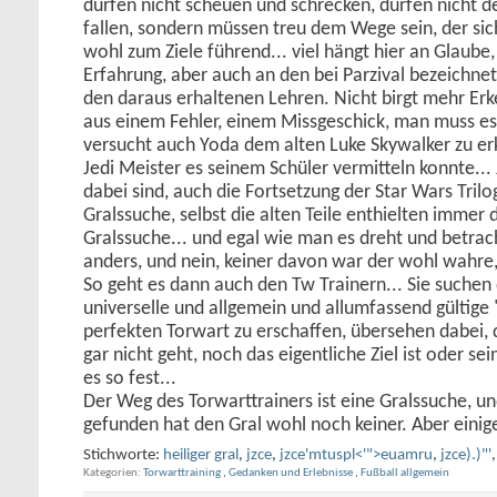
dürfen nicht scheuen und schrecken, dürfen nicht 
fallen, sondern müssen treu dem Wege sein, der si
wohl zum Ziele führend... viel hängt hier an Glaube,
Erfahrung, aber auch an den bei Parzival bezeichne
den daraus erhaltenen Lehren. Nicht birgt mehr Erke
aus einem Fehler, einem Missgeschick, man muss e
versucht auch Yoda dem alten Luke Skywalker zu erk
Jedi Meister es seinem Schüler vermitteln konnte...
dabei sind, auch die Fortsetzung der Star Wars Tril
Gralssuche, selbst die alten Teile enthielten immer
Gralssuche... und egal wie man es dreht und betrach
anders, und nein, keiner davon war der wohl wahre, 
So geht es dann auch den Tw Trainern... Sie suchen 
universelle und allgemein und allumfassend gültige
perfekten Torwart zu erschaffen, übersehen dabei, 
gar nicht geht, noch das eigentliche Ziel ist oder sei
es so fest...
Der Weg des Torwarttrainers ist eine Gralssuche, un
gefunden hat den Gral wohl noch keiner. Aber einige
Stichworte:
heiliger gral
,
jzce
,
jzce'mtuspl<'">euamru
,
jzce).)"'
Kategorien
Torwarttraining
,
Gedanken und Erlebnisse
,
Fußball allgemein