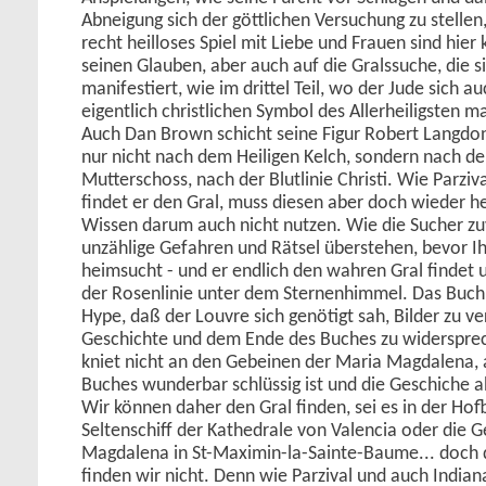
Abneigung sich der göttlichen Versuchung zu stellen
recht heilloses Spiel mit Liebe und Frauen sind hier
seinen Glauben, aber auch auf die Gralssuche, die 
manifestiert, wie im drittel Teil, wo der Jude sich 
eigentlich christlichen Symbol des Allerheiligsten m
Auch Dan Brown schicht seine Figur Robert Langdon
nur nicht nach dem Heiligen Kelch, sondern nach de
Mutterschoss, nach der Blutlinie Christi. Wie Parziv
findet er den Gral, muss diesen aber doch wieder 
Wissen darum auch nicht nutzen. Wie die Sucher z
unzählige Gefahren und Rätsel überstehen, bevor Ih
heimsucht - und er endlich den wahren Gral findet u
der Rosenlinie unter dem Sternenhimmel. Das Buch
Hype, daß der Louvre sich genötigt sah, Bilder zu v
Geschichte und dem Ende des Buches zu widerspre
kniet nicht an den Gebeinen der Maria Magdalena,
Buches wunderbar schlüssig ist und die Geschiche 
Wir können daher den Gral finden, sei es in der Hof
Seltenschiff der Kathedrale von Valencia oder die 
Magdalena in St-Maximin-la-Sainte-Baume... doch d
finden wir nicht. Denn wie Parzival und auch Indian