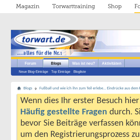
Magazin
Torwarttraining
Shop
F
Forum
Blogs
Was ist neu?
Aktivitäten
Neue Blog-Einträge
Top Einträge
Blogliste
Blogs
Fußball und wie ich ihn zum Teil erlebe... Eindrücke aus dem
Wenn dies Ihr erster Besuch hier i
Häufig gestellte Fragen
durch. S
bevor Sie Beiträge verfassen könn
um den Registrierungsprozess zu 