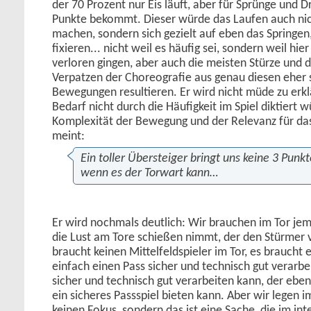
der 70 Prozent nur Eis läuft, aber für Sprünge und 
Punkte bekommt. Dieser würde das Laufen auch nich
machen, sondern sich gezielt auf eben das Springe
fixieren... nicht weil es häufig sei, sondern weil hi
verloren gingen, aber auch die meisten Stürze und d
Verpatzen der Choreografie aus genau diesen eher 
Bewegungen resultieren. Er wird nicht müde zu erk
Bedarf nicht durch die Häufigkeit im Spiel diktiert 
Komplexität der Bewegung und der Relevanz für das 
meint:
Ein toller Übersteiger bringt uns keine 3 Punkt
wenn es der Torwart kann…
Er wird nochmals deutlich: Wir brauchen im Tor je
die Lust am Tore schießen nimmt, der den Stürmer v
braucht keinen Mittelfeldspieler im Tor, es braucht 
einfach einen Pass sicher und technisch gut verarbe
sicher und technisch gut verarbeiten kann, der eb
ein sicheres Passspiel bieten kann. Aber wir legen i
keinen Fokus, sondern das ist eine Sache, die im int