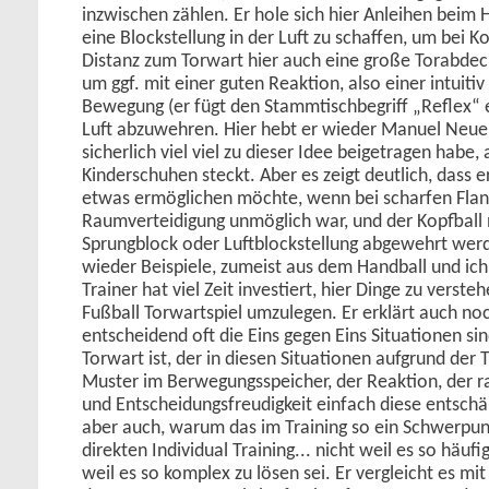
inzwischen zählen. Er hole sich hier Anleihen beim
eine Blockstellung in der Luft zu schaffen, um bei K
Distanz zum Torwart hier auch eine große Torabdec
um ggf. mit einer guten Reaktion, also einer intuitiv
Bewegung (er fügt den Stammtischbegriff „Reflex“ e
Luft abzuwehren. Hier hebt er wieder Manuel Neuer
sicherlich viel viel zu dieser Idee beigetragen habe,
Kinderschuhen steckt. Aber es zeigt deutlich, dass e
etwas ermöglichen möchte, wenn bei scharfen Flan
Raumverteidigung unmöglich war, und der Kopfball 
Sprungblock oder Luftblockstellung abgewehrt werd
wieder Beispiele, zumeist aus dem Handball und ich
Trainer hat viel Zeit investiert, hier Dinge zu verst
Fußball Torwartspiel umzulegen. Er erklärt auch no
entscheidend oft die Eins gegen Eins Situationen si
Torwart ist, der in diesen Situationen aufgrund der 
Muster im Berwegungsspeicher, der Reaktion, der 
und Entscheidungsfreudigkeit einfach diese entschär
aber auch, warum das im Training so ein Schwerpun
direkten Individual Training... nicht weil es so häu
weil es so komplex zu lösen sei. Er vergleicht es mit