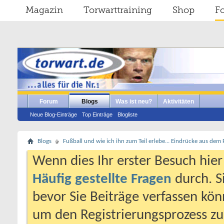
Magazin
Torwarttraining
Shop
F
Forum
Blogs
Was ist neu?
Aktivitäten
Neue Blog-Einträge
Top Einträge
Blogliste
Blogs
Fußball und wie ich ihn zum Teil erlebe... Eindrücke aus dem
Wenn dies Ihr erster Besuch hier i
Häufig gestellte Fragen
durch. S
bevor Sie Beiträge verfassen könn
um den Registrierungsprozess zu 