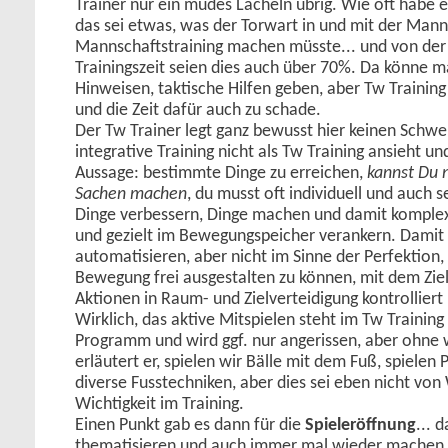
Trainer nur ein müdes Lächeln übrig. Wie oft habe e
das sei etwas, was der Torwart in und mit der Mann
Mannschaftstraining machen müsste... und von der
Trainingszeit seien dies auch über 70%. Da könne 
Hinweisen, taktische Hilfen geben, aber Tw Training
und die Zeit dafür auch zu schade.
Der Tw Trainer legt ganz bewusst hier keinen Schwe
integrative Training nicht als Tw Training ansieht u
Aussage: bestimmte Dinge zu erreichen,
kannst Du n
Sachen machen
, du musst oft individuell und auch se
Dinge verbessern, Dinge machen und damit komple
und gezielt im Bewegungspeicher verankern. Damit
automatisieren, aber nicht im Sinne der Perfektion,
Bewegung frei ausgestalten zu können, mit dem Zie
Aktionen in Raum- und Zielverteidigung kontrolliert
Wirklich, das aktive Mitspielen steht im Tw Training
Programm und wird ggf. nur angerissen, aber ohne w
erläutert er, spielen wir Bälle mit dem Fuß, spiele
diverse Fusstechniken, aber dies sei eben nicht von
Wichtigkeit im Training.
Einen Punkt gab es dann für die
Spieleröffnung
... 
thematisieren und auch immer mal wieder machen