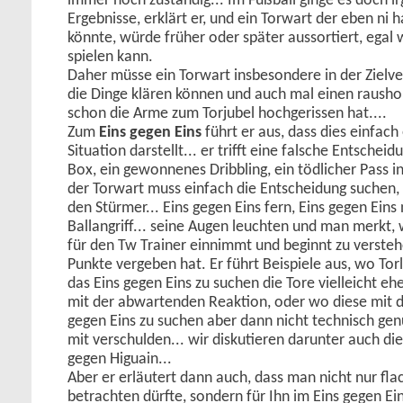
immer noch zuständig... Im Fußball ginge es doch
Ergebnisse, erklärt er, und ein Torwart der eben ni h
könnte, würde früher oder später aussortiert, egal
spielen kann.
Daher müsse ein Torwart insbesondere in der Zielve
die Dinge klären können und auch mal einen rausho
schon die Arme zum Torjubel hochgerissen hat....
Zum
Eins gegen Eins
führt er aus, dass dies einfach
Situation darstellt... er trifft eine falsche Entschei
Box, ein gewonnenes Dribbling, ein tödlicher Pass in
der Torwart muss einfach die Entscheidung suchen, 
den Stürmer... Eins gegen Eins fern, Eins gegen Eins 
Ballangriff... seine Augen leuchten und man merkt,
für den Tw Trainer einnimmt und beginnt zu versteh
Punkte vergeben hat. Er führt Beispiele aus, wo To
das Eins gegen Eins zu suchen die Tore vielleicht ehe
mit der abwartenden Reaktion, oder wo diese mit d
gegen Eins zu suchen aber dann nicht technisch gen
mit verschulden... wir diskutieren darunter auch di
gegen Higuain...
Aber er erläutert dann auch, dass man nicht nur fl
betrachten dürfte, sondern für Ihn im Eins gegen Ei