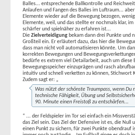
Balles... entsprechende Ballkontrolle und Reichwei
Anlaufen und Fangen des Balles im Luftraum... aber
Elemente wieder auf die Bewegung bezogen, wenige
Elemente, weil, und das stellte er nochmals klar, im 
schärfer und spielnäher zu erfahren ist...
Die
Zielverteidigung
bekam dann drei Punkte und n
Großteil ein. Er erläutert dazu, das hier die Beweg
dass man nicht voll automatisieren könnte. Um dan
korrekten Bewegungen und Bewegungsverkettungen
bedürfe es extrem viel Detailarbeit, auch um dies
Bewegungsspeicher einzuprägen und rasch abrufbar,
intuitiv und schnell verketten zu können, Stichwort
Zudem sagt er: „
Was nützt der schönste Traumpass, wenn Du ni
technische Fähigkeit, Übung und Selbstsicherhe
90. Minute einen Freistoß zu entschärfen...
“ ... der Feldspieler im Tor sei einfach ein Missvers
das Ziel sein. Das Ziel der Defensive ist es, die Nul
einen Punkt zu sichern, für zwei Punkte obendrauf i