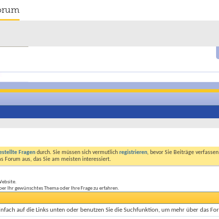
orum
estellte Fragen
durch. Sie müssen sich vermutlich
registrieren
, bevor Sie Beiträge verfasse
das Forum aus, das Sie am meisten interessiert.
Website.
ber Ihr gewünschtes Thema oder Ihre Frage zu erfahren.
einfach auf die Links unten oder benutzen Sie die Suchfunktion, um mehr über das Fo