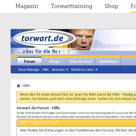
Magazin
Torwarttraining
Shop
F
Forum
Blogs
Was ist neu?
Aktivitäten
Neue Beiträge
Hilfe
Aktionen
Nützliche Links
Hilfe
Wenn dies Ihr erster Besuch hier ist, lesen Sie bitte zuerst die
Hilfe - Häufig g
starten. Sie können auch jetzt schon Beiträge lesen. Suchen Sie sich einfach 
torwart.de-Forum - Hilfe
In der Hilfe finden Sie Fragen und Antworten rund um die Nutzung des Forums und der 
Klicken Sie einfach auf die Links unten oder verwenden Sie die Suchfunktion, um mehr ü
Hilfe - Fragen zum Forum
Hier finden Sie Erklärungen zu den Funktionen des Forums. Klicken Sie 