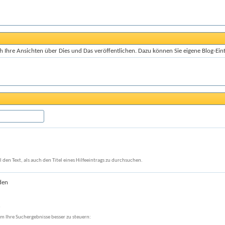
 Ihre Ansichten über Dies und Das veröffentlichen. Dazu können Sie eigene Blog-Eint
den Text, als auch den Titel eines Hilfeeintrags zu durchsuchen.
den
n
m Ihre Suchergebnisse besser zu steuern: