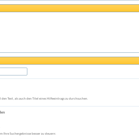
den Text, als auch den Titel eines Hilfeeintrags zu durchsuchen.
den
n
m Ihre Suchergebnisse besser zu steuern: