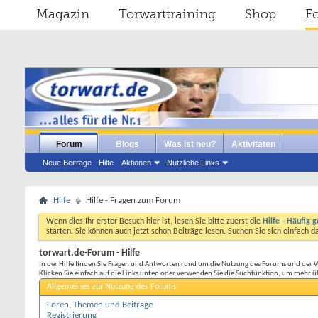
Magazin
Torwarttraining
Shop
F
Forum
Blogs
Was ist neu?
Aktivitäten
Neue Beiträge
Hilfe
Aktionen
Nützliche Links
Hilfe
Hilfe - Fragen zum Forum
Wenn dies Ihr erster Besuch hier ist, lesen Sie bitte zuerst die
Hilfe - Häufig g
starten. Sie können auch jetzt schon Beiträge lesen. Suchen Sie sich einfach 
torwart.de-Forum - Hilfe
In der Hilfe finden Sie Fragen und Antworten rund um die Nutzung des Forums und der 
Klicken Sie einfach auf die Links unten oder verwenden Sie die Suchfunktion, um mehr ü
Allgemeines zur Nutzung des Forums
Foren, Themen und Beiträge
Registrierung