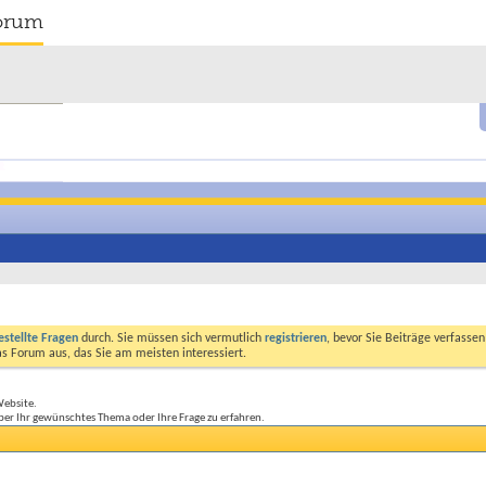
orum
estellte Fragen
durch. Sie müssen sich vermutlich
registrieren
, bevor Sie Beiträge verfasse
das Forum aus, das Sie am meisten interessiert.
Website.
ber Ihr gewünschtes Thema oder Ihre Frage zu erfahren.