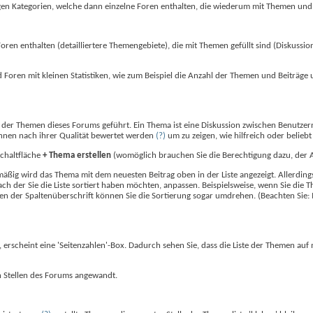
nigen Kategorien, welche dann einzelne Foren enthalten, die wiederum mit Themen und B
en enthalten (detailliertere Themengebiete), die mit Themen gefüllt sind (Diskussio
nd Foren mit kleinen Statistiken, wie zum Beispiel die Anzahl der Themen und Beiträg
 der Themen dieses Forums geführt. Ein Thema ist eine Diskussion zwischen Benutzer
nnen nach ihrer Qualität bewertet werden
(?)
um zu zeigen, wie hilfreich oder belieb
Schaltfläche
+ Thema erstellen
(womöglich brauchen Sie die Berechtigung dazu, der 
ig wird das Thema mit dem neuesten Beitrag oben in der Liste angezeigt. Allerdings 
 nach der Sie die Liste sortiert haben möchten, anpassen. Beispielsweise, wenn Sie di
ben der Spaltenüberschrift können Sie die Sortierung sogar umdrehen. (Beachten Sie
erscheint eine 'Seitenzahlen'-Box. Dadurch sehen Sie, dass die Liste der Themen auf 
en Stellen des Forums angewandt.