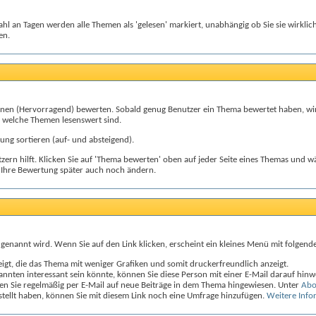
zahl an Tagen werden alle Themen als 'gelesen' markiert, unabhängig ob Sie sie wirkl
en.
Sternen (Hervorragend) bewerten. Sobald genug Benutzer ein Thema bewertet haben, w
, welche Themen lesenswert sind.
ng sortieren (auf- und absteigend).
rn hilft. Klicken Sie auf 'Thema bewerten' oben auf jeder Seite eines Themas und wä
 Ihre Bewertung später auch noch ändern.
enannt wird. Wenn Sie auf den Link klicken, erscheint ein kleines Menü mit folgen
igt, die das Thema mit weniger Grafiken und somit druckerfreundlich anzeigt.
nten interessant sein könnte, können Sie diese Person mit einer E-Mail darauf hinw
n Sie regelmäßig per E-Mail auf neue Beiträge in dem Thema hingewiesen. Unter
Abo
tellt haben, können Sie mit diesem Link noch eine Umfrage hinzufügen.
Weitere Info