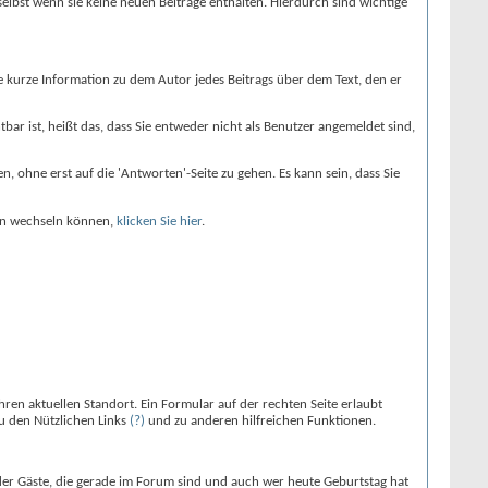
 selbst wenn sie keine neuen Beiträge enthalten. Hierdurch sind wichtige
ne kurze Information zu dem Autor jedes Beitrags über dem Text, den er
tbar ist, heißt das, dass Sie entweder nicht als Benutzer angemeldet sind,
, ohne erst auf die 'Antworten'-Seite zu gehen. Es kann sein, dass Sie
nen wechseln können,
klicken Sie hier
.
ihren aktuellen Standort. Ein Formular auf der rechten Seite erlaubt
zu den Nützlichen Links
(?)
und zu anderen hilfreichen Funktionen.
 der Gäste, die gerade im Forum sind und auch wer heute Geburtstag hat