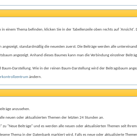
h in einem Thema befinden, klicken Sie in der Tabellenzeile oben rechts auf 'Ansicht
ngezeigt, standardmäßig die neuesten zuerst. Die Beiträge werden alle untereinander d
htsbaum angezeigt. Anhand dieses Baumes kann man die Verbindung einzelner Beiträge
d Baum-Darstellung. Wie in der reinen Baum-Darstellung wird der Beitragsbaum angeze
rkontrollzentrum
ändern.
Beiträge anzusehen.
 alle neuen oder aktualisierten Themen der letzten 24 Stunden an.
" zu "Neue Beiträge" und es werden alle neuen oder aktualisierten Themen seit Ihrem 
esene Thema in der Datenbank markiert wird. Falls es neue oder aktualisierte Themen 