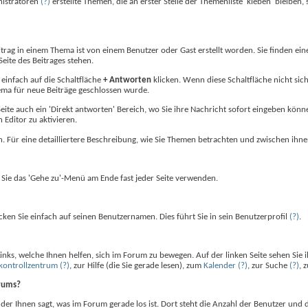
nistratoren
(?)
erstellte Themen, die an erster Stelle der Themenliste 'kleben' bleiben,
itrag in einem Thema ist von einem Benutzer oder Gast erstellt worden. Sie finden ei
eite des Beitrages stehen.
einfach auf die Schaltfläche
+ Antworten
klicken. Wenn diese Schaltfläche nicht sich
ema für neue Beiträge geschlossen wurde.
eite auch ein 'Direkt antworten' Bereich, wo Sie ihre Nachricht sofort eingeben können
 Editor zu aktivieren.
ern. Für eine detailliertere Beschreibung, wie Sie Themen betrachten und zwischen ih
Sie das 'Gehe zu'-Menü am Ende fast jeder Seite verwenden.
en Sie einfach auf seinen Benutzernamen. Dies führt Sie in sein Benutzerprofil
(?)
.
 Links, welche Ihnen helfen, sich im Forum zu bewegen. Auf der linken Seite sehen Sie 
kontrollzentrum
(?)
, zur Hilfe (die Sie gerade lesen), zum
Kalender
(?)
, zur Suche
(?)
, 
orums?
der Ihnen sagt, was im Forum gerade los ist. Dort steht die Anzahl der Benutzer und