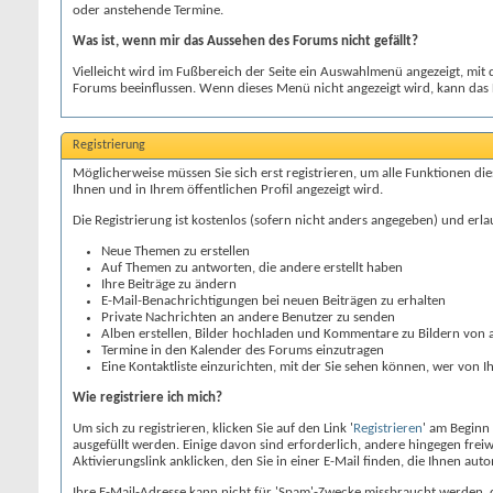
oder anstehende Termine.
Was ist, wenn mir das Aussehen des Forums nicht gefällt?
Vielleicht wird im Fußbereich der Seite ein Auswahlmenü angezeigt, mi
Forums beeinflussen. Wenn dieses Menü nicht angezeigt wird, kann das
Registrierung
Möglicherweise müssen Sie sich erst registrieren, um alle Funktionen di
Ihnen und in Ihrem öffentlichen Profil angezeigt wird.
Die Registrierung ist kostenlos (sofern nicht anders angegeben) und erla
Neue Themen zu erstellen
Auf Themen zu antworten, die andere erstellt haben
Ihre Beiträge zu ändern
E-Mail-Benachrichtigungen bei neuen Beiträgen zu erhalten
Private Nachrichten an andere Benutzer zu senden
Alben erstellen, Bilder hochladen und Kommentare zu Bildern von
Termine in den Kalender des Forums einzutragen
Eine Kontaktliste einzurichten, mit der Sie sehen können, wer von I
Wie registriere ich mich?
Um sich zu registrieren, klicken Sie auf den Link '
Registrieren
' am Beginn
ausgefüllt werden. Einige davon sind erforderlich, andere hingegen freiw
Aktivierungslink anklicken, den Sie in einer E-Mail finden, die Ihnen aut
Ihre E-Mail-Adresse kann nicht für 'Spam'-Zwecke missbraucht werden, 