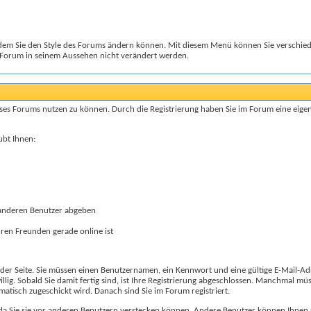
t dem Sie den Style des Forums ändern können. Mit diesem Menü können Sie verschie
 Forum in seinem Aussehen nicht verändert werden.
eses Forums nutzen zu können. Durch die Registrierung haben Sie im Forum eine eigen
ubt Ihnen:
 anderen Benutzer abgeben
hren Freunden gerade online ist
 der Seite. Sie müssen einen Benutzernamen, ein Kennwort und eine gültige E-Mail-Ad
illig. Sobald Sie damit fertig sind, ist Ihre Registrierung abgeschlossen. Manchmal 
omatisch zugeschickt wird. Danach sind Sie im Forum registriert.
da Sie sie vor anderen Benutzern verstecken können. Andere Benutzer können Ihnen 