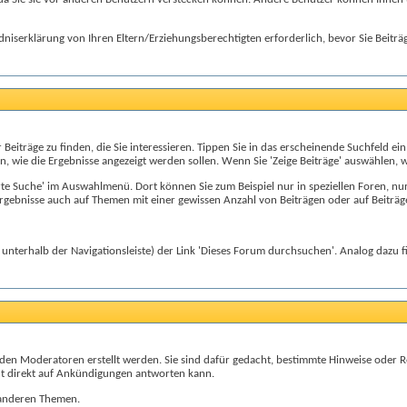
ständniserklärung von Ihren Eltern/Erziehungsberechtigten erforderlich, bevor Sie Be
 Beiträge zu finden, die Sie interessieren. Tippen Sie in das erscheinende Suchfeld 
n, wie die Ergebnisse angezeigt werden sollen. Wenn Sie 'Zeige Beiträge' auswählen, w
iterte Suche' im Auswahlmenü. Dort können Sie zum Beispiel nur in speziellen Foren
rgebnisse auch auf Themen mit einer gewissen Anzahl von Beiträgen oder auf Beiträ
 unterhalb der Navigationsleiste) der Link 'Dieses Forum durchsuchen'. Analog dazu f
 den Moderatoren erstellt werden. Sie sind dafür gedacht, bestimmte Hinweise oder 
ht direkt auf Ankündigungen antworten kann.
 anderen Themen.