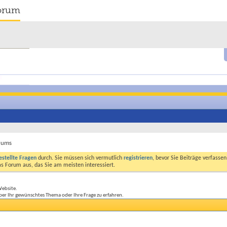
orum
orums
estellte Fragen
durch. Sie müssen sich vermutlich
registrieren
, bevor Sie Beiträge verfasse
das Forum aus, das Sie am meisten interessiert.
Website.
ber Ihr gewünschtes Thema oder Ihre Frage zu erfahren.