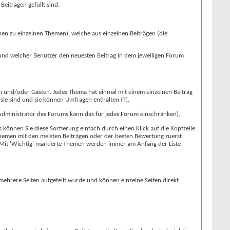
eiträgen gefüllt sind.
nen zu einzelnen Themen), welche aus einzelnen Beiträgen (die
e und welcher Benutzer den neuesten Beitrag in dem jeweiligen Forum
n und/oder Gästen. Jedes Thema hat einmal mit einem einzelnen Beitrag
t sie sind und sie können Umfragen enthalten
(?)
.
Administrator des Forums kann das für jedes Forum einschränken).
können Sie diese Sortierung einfach durch einen Klick auf die Kopfzeile
e Themen mit den meisten Beiträgen oder der besten Bewertung zuerst
: Mit 'Wichtig' markierte Themen werden immer am Anfang der Liste
mehrere Seiten aufgeteilt wurde und können einzelne Seiten direkt