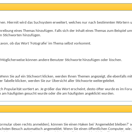
hen. Hiermit wird das Suchsystem erweitert, welches nur nach bestimmten Wörtern 
bung eines Themas hinzufügen. Falls sich der Inhalt eines Themas zum Beispiel um 'F
en Stichworten hinzufügen.
avon, ob das Wort 'Fotografie' im Thema selbst vorkommt.
. Möglicherweise können andere Benutzer Stichworte hinzufügen oder löschen.
. Wenn Sie auf ein Stichwort klicken, werden Ihnen Themen angezeigt, die ebenfalls
r Tabelle klicken, werden Sie zur Übersicht aller Stichworte weitergeleitet.
h Popularität sortiert an. Je größer das Wort erscheint, desto öfter wurde es im For
n am häufigsten gesucht wurde oder die am häufigsten angeklickt wurden.
Formular oben rechts anmelden), können Sie einen Haken bei 'Angemeldet bleiben?' s
chsten Besuch automatisch angemeldet. Wenn Sie einen öffentlichen Computer, wie z.B