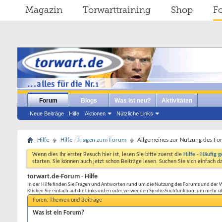
Magazin
Torwarttraining
Shop
F
Forum
Blogs
Was ist neu?
Aktivitäten
Neue Beiträge
Hilfe
Aktionen
Nützliche Links
Hilfe
Hilfe - Fragen zum Forum
Allgemeines zur Nutzung des F
Wenn dies Ihr erster Besuch hier ist, lesen Sie bitte zuerst die
Hilfe - Häufig g
starten. Sie können auch jetzt schon Beiträge lesen. Suchen Sie sich einfach 
torwart.de-Forum - Hilfe
In der Hilfe finden Sie Fragen und Antworten rund um die Nutzung des Forums und der 
Klicken Sie einfach auf die Links unten oder verwenden Sie die Suchfunktion, um mehr ü
Foren, Themen und Beiträge
Was ist ein Forum?