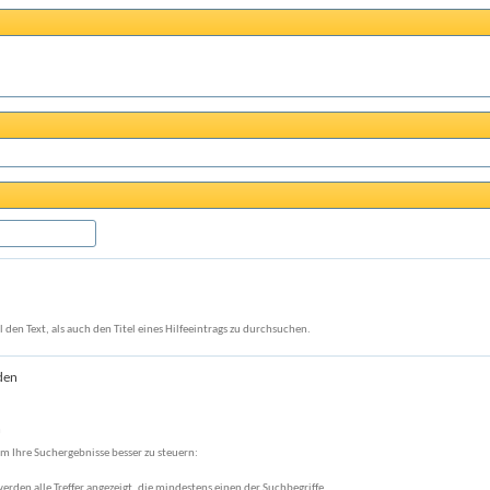
den Text, als auch den Titel eines Hilfeeintrags zu durchsuchen.
den
n
m Ihre Suchergebnisse besser zu steuern:
werden alle Treffer angezeigt, die mindestens einen der Suchbegriffe