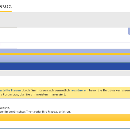
orum
estellte Fragen
durch. Sie müssen sich vermutlich
registrieren
, bevor Sie Beiträge verfasse
das Forum aus, das Sie am meisten interessiert.
Website.
ber Ihr gewünschtes Thema oder Ihre Frage zu erfahren.