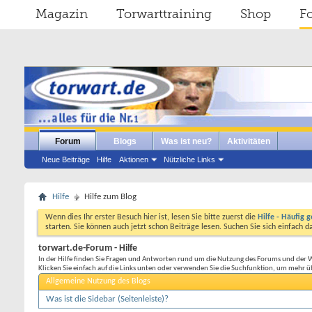
Magazin
Torwarttraining
Shop
F
Forum
Blogs
Was ist neu?
Aktivitäten
Neue Beiträge
Hilfe
Aktionen
Nützliche Links
Hilfe
Hilfe zum Blog
Wenn dies Ihr erster Besuch hier ist, lesen Sie bitte zuerst die
Hilfe - Häufig g
starten. Sie können auch jetzt schon Beiträge lesen. Suchen Sie sich einfach 
torwart.de-Forum - Hilfe
In der Hilfe finden Sie Fragen und Antworten rund um die Nutzung des Forums und der 
Klicken Sie einfach auf die Links unten oder verwenden Sie die Suchfunktion, um mehr ü
Allgemeine Nutzung des Blogs
Was ist die Sidebar (Seitenleiste)?