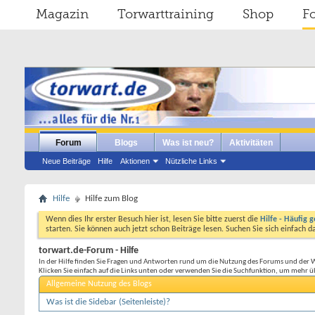
Magazin
Torwarttraining
Shop
F
Forum
Blogs
Was ist neu?
Aktivitäten
Neue Beiträge
Hilfe
Aktionen
Nützliche Links
Hilfe
Hilfe zum Blog
Wenn dies Ihr erster Besuch hier ist, lesen Sie bitte zuerst die
Hilfe - Häufig g
starten. Sie können auch jetzt schon Beiträge lesen. Suchen Sie sich einfach 
torwart.de-Forum - Hilfe
In der Hilfe finden Sie Fragen und Antworten rund um die Nutzung des Forums und der 
Klicken Sie einfach auf die Links unten oder verwenden Sie die Suchfunktion, um mehr ü
Allgemeine Nutzung des Blogs
Was ist die Sidebar (Seitenleiste)?