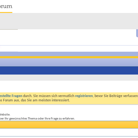
orum
estellte Fragen
durch. Sie müssen sich vermutlich
registrieren
, bevor Sie Beiträge verfasse
das Forum aus, das Sie am meisten interessiert.
Website.
ber Ihr gewünschtes Thema oder Ihre Frage zu erfahren.