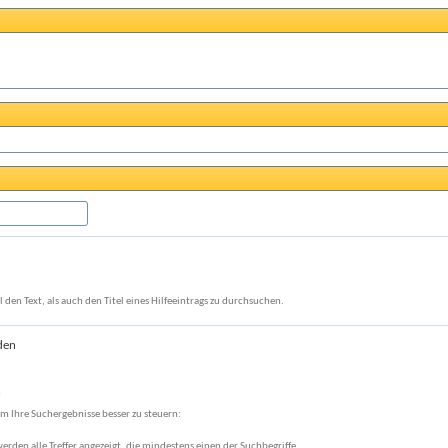
den Text, als auch den Titel eines Hilfeeintrags zu durchsuchen.
den
n
m Ihre Suchergebnisse besser zu steuern:
werden alle Treffer angezeigt, die mindestens einen der Suchbegriffe