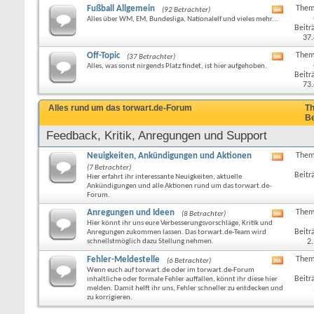
Fußball Allgemein
Them
(92 Betrachter)
RSS-
Alles über WM, EM, Bundesliga, Nationalelf und vieles mehr...
Feed
Beitr
dieses
37
Forums
anzeige
Off-Topic
Them
(37 Betrachter)
RSS-
Alles, was sonst nirgends Platz findet, ist hier aufgehoben.
Feed
Beitr
dieses
73
Forums
anzeige
Alles rund um das torwart.de-Forum
Th
Be
Feedback, Kritik, Anregungen und Support
Neuigkeiten, Ankündigungen und Aktionen
Them
RSS-
(7 Betrachter)
Feed
Beitr
Hier erfahrt ihr interessante Neuigkeiten, aktuelle
dieses
Ankündigungen und alle Aktionen rund um das torwart.de-
Forums
Forum.
anzeige
Anregungen und Ideen
Them
(8 Betrachter)
RSS-
Hier könnt ihr uns eure Verbesserungsvorschläge, Kritik und
Feed
Beitr
Anregungen zukommen lassen. Das torwart.de-Team wird
dieses
schnellstmöglich dazu Stellung nehmen.
2
Forums
anzeige
Fehler-Meldestelle
Them
(6 Betrachter)
RSS-
Wenn euch auf torwart.de oder im torwart.de-Forum
Feed
Beitr
inhaltliche oder formale Fehler auffallen, könnt ihr diese hier
dieses
melden. Damit helft ihr uns, Fehler schneller zu entdecken und
Forums
zu korrigieren.
anzeige