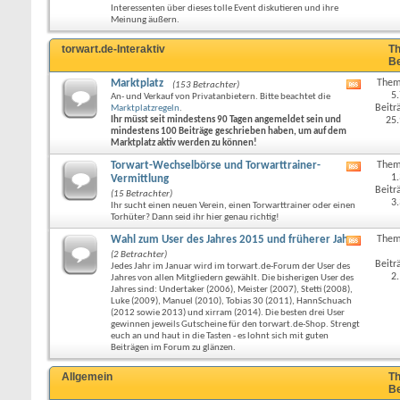
Forums
Interessenten über dieses tolle Event diskutieren und ihre
anzeige
Meinung äußern.
torwart.de-Interaktiv
Th
Be
Marktplatz
Them
(153 Betrachter)
RSS-
5
An- und Verkauf von Privatanbietern. Bitte beachtet die
Feed
Beitr
Marktplatzregeln
.
dieses
Ihr müsst seit mindestens 90 Tagen angemeldet sein und
25
Forums
mindestens 100 Beiträge geschrieben haben, um auf dem
anzeige
Marktplatz aktiv werden zu können!
Torwart-Wechselbörse und Torwarttrainer-
Them
RSS-
1
Vermittlung
Feed
Beitr
(15 Betrachter)
dieses
3
Ihr sucht einen neuen Verein, einen Torwarttrainer oder einen
Forums
Torhüter? Dann seid ihr hier genau richtig!
anzeige
Wahl zum User des Jahres 2015 und früherer Jahre
Them
RSS-
(2 Betrachter)
Feed
Beitr
Jedes Jahr im Januar wird im torwart.de-Forum der User des
dieses
2
Jahres von allen Mitgliedern gewählt. Die bisherigen User des
Forums
Jahres sind: Undertaker (2006), Meister (2007), Stetti (2008),
anzeige
Luke (2009), Manuel (2010), Tobias 30 (2011), HannSchuach
(2012 sowie 2013) und xirram (2014). Die besten drei User
gewinnen jeweils Gutscheine für den torwart.de-Shop. Strengt
euch an und haut in die Tasten - es lohnt sich mit guten
Beiträgen im Forum zu glänzen.
Allgemein
Th
Be