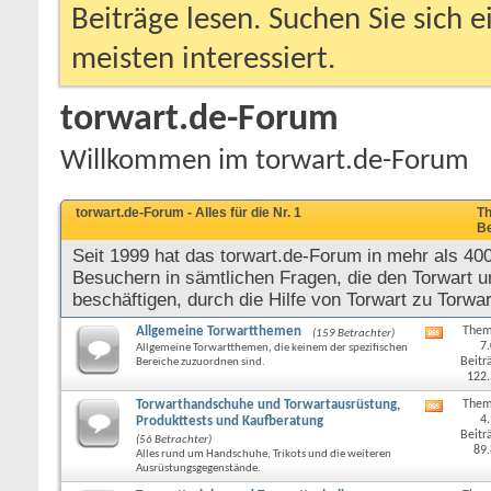
Beiträge lesen. Suchen Sie sich 
meisten interessiert.
torwart.de-Forum
Willkommen im torwart.de-Forum
torwart.de-Forum - Alles für die Nr. 1
Th
Be
Seit 1999 hat das torwart.de-Forum in mehr als 40
Besuchern in sämtlichen Fragen, die den Torwart u
beschäftigen, durch die Hilfe von Torwart zu Torwar
Allgemeine Torwartthemen
Them
(159 Betrachter)
RSS-
7
Allgemeine Torwartthemen, die keinem der spezifischen
Feed
Beitr
Bereiche zuzuordnen sind.
dieses
122
Forums
anzeige
Torwarthandschuhe und Torwartausrüstung,
Them
RSS-
4
Produkttests und Kaufberatung
Feed
Beitr
(56 Betrachter)
dieses
89
Alles rund um Handschuhe, Trikots und die weiteren
Forums
Ausrüstungsgegenstände.
anzeige