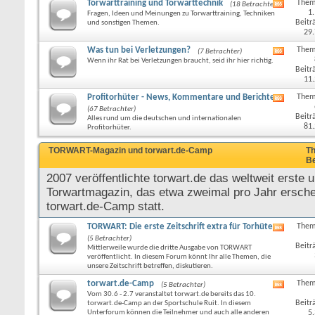
Torwarttraining und Torwarttechnik
Them
(18 Betrachter)
RSS-
1
Fragen, Ideen und Meinungen zu Torwarttraining, Techniken
Feed
Beitr
und sonstigen Themen.
dieses
29
Forums
anzeige
Was tun bei Verletzungen?
Them
(7 Betrachter)
RSS-
Wenn ihr Rat bei Verletzungen braucht, seid ihr hier richtig.
Feed
Beitr
dieses
11
Forums
anzeige
Profitorhüter - News, Kommentare und Berichte
Them
RSS-
(67 Betrachter)
Feed
Beitr
Alles rund um die deutschen und internationalen
dieses
81
Profitorhüter.
Forums
anzeige
TORWART-Magazin und torwart.de-Camp
Th
Be
2007 veröffentlichte torwart.de das weltweit erste u
Torwartmagazin, das etwa zweimal pro Jahr erschei
torwart.de-Camp statt.
TORWART: Die erste Zeitschrift extra für Torhüter
Them
RSS-
(5 Betrachter)
Feed
Beitr
Mittlerweile wurde die dritte Ausgabe von TORWART
dieses
veröffentlicht. In diesem Forum könnt Ihr alle Themen, die
Forums
unsere Zeitschrift betreffen, diskutieren.
anzeige
torwart.de-Camp
Them
(5 Betrachter)
RSS-
Vom 30.6 - 2.7 veranstaltet torwart.de bereits das 10.
Feed
Beitr
torwart.de-Camp an der Sportschule Ruit. In diesem
dieses
Unterforum können die Teilnehmer und auch alle anderen
5