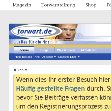
Magazin
Torwarttraining
Shop
F
Forum
Blogs
Was ist neu?
Aktivitäten
Neue Beiträge
Hilfe
Aktionen
Nützliche Links
Forum
Wenn dies Ihr erster Besuch hier i
Häufig gestellte Fragen
durch. S
bevor Sie Beiträge verfassen könn
um den Registrierungsprozess zu 