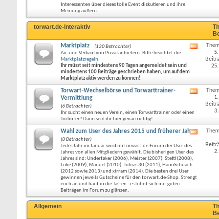
Forums
Interessenten über dieses tolle Event diskutieren und ihre
anzeige
Meinung äußern.
torwart.de-Interaktiv
Th
Be
Marktplatz
Them
(130 Betrachter)
RSS-
5
An- und Verkauf von Privatanbietern. Bitte beachtet die
Feed
Beitr
Marktplatzregeln
.
dieses
Ihr müsst seit mindestens 90 Tagen angemeldet sein und
25
Forums
mindestens 100 Beiträge geschrieben haben, um auf dem
anzeige
Marktplatz aktiv werden zu können!
Torwart-Wechselbörse und Torwarttrainer-
Them
RSS-
1
Vermittlung
Feed
Beitr
(6 Betrachter)
dieses
3
Ihr sucht einen neuen Verein, einen Torwarttrainer oder einen
Forums
Torhüter? Dann seid ihr hier genau richtig!
anzeige
Wahl zum User des Jahres 2015 und früherer Jahre
Them
RSS-
(8 Betrachter)
Feed
Beitr
Jedes Jahr im Januar wird im torwart.de-Forum der User des
dieses
2
Jahres von allen Mitgliedern gewählt. Die bisherigen User des
Forums
Jahres sind: Undertaker (2006), Meister (2007), Stetti (2008),
anzeige
Luke (2009), Manuel (2010), Tobias 30 (2011), HannSchuach
(2012 sowie 2013) und xirram (2014). Die besten drei User
gewinnen jeweils Gutscheine für den torwart.de-Shop. Strengt
euch an und haut in die Tasten - es lohnt sich mit guten
Beiträgen im Forum zu glänzen.
Allgemein
Th
Be