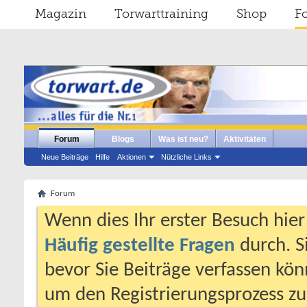
Magazin
Torwarttraining
Shop
F
Forum
Blogs
Was ist neu?
Aktivitäten
Neue Beiträge
Hilfe
Aktionen
Nützliche Links
Forum
Wenn dies Ihr erster Besuch hier i
Häufig gestellte Fragen
durch. S
bevor Sie Beiträge verfassen könn
um den Registrierungsprozess zu 