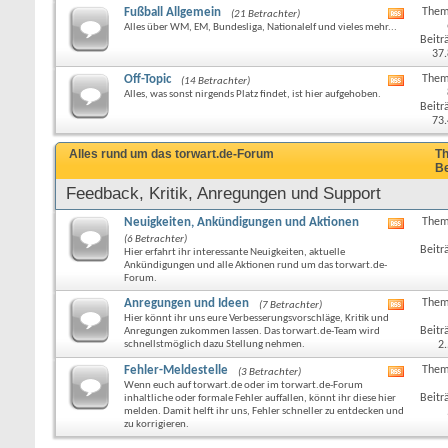
Fußball Allgemein
Them
(21 Betrachter)
RSS-
Alles über WM, EM, Bundesliga, Nationalelf und vieles mehr...
Feed
Beitr
dieses
37
Forums
anzeige
Off-Topic
Them
(14 Betrachter)
RSS-
Alles, was sonst nirgends Platz findet, ist hier aufgehoben.
Feed
Beitr
dieses
73
Forums
anzeige
Alles rund um das torwart.de-Forum
Th
Be
Feedback, Kritik, Anregungen und Support
Neuigkeiten, Ankündigungen und Aktionen
Them
RSS-
(6 Betrachter)
Feed
Beitr
Hier erfahrt ihr interessante Neuigkeiten, aktuelle
dieses
Ankündigungen und alle Aktionen rund um das torwart.de-
Forums
Forum.
anzeige
Anregungen und Ideen
Them
(7 Betrachter)
RSS-
Hier könnt ihr uns eure Verbesserungsvorschläge, Kritik und
Feed
Beitr
Anregungen zukommen lassen. Das torwart.de-Team wird
dieses
schnellstmöglich dazu Stellung nehmen.
2
Forums
anzeige
Fehler-Meldestelle
Them
(3 Betrachter)
RSS-
Wenn euch auf torwart.de oder im torwart.de-Forum
Feed
Beitr
inhaltliche oder formale Fehler auffallen, könnt ihr diese hier
dieses
melden. Damit helft ihr uns, Fehler schneller zu entdecken und
Forums
zu korrigieren.
anzeige