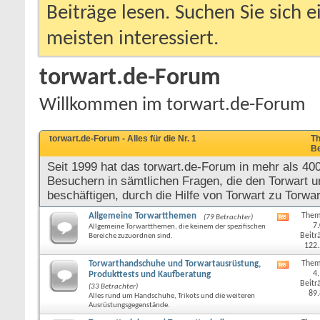
Beiträge lesen. Suchen Sie sich 
meisten interessiert.
torwart.de-Forum
Willkommen im torwart.de-Forum
torwart.de-Forum - Alles für die Nr. 1
Th
Be
Seit 1999 hat das torwart.de-Forum in mehr als 40
Besuchern in sämtlichen Fragen, die den Torwart u
beschäftigen, durch die Hilfe von Torwart zu Torwar
Allgemeine Torwartthemen
Them
(79 Betrachter)
RSS-
7
Allgemeine Torwartthemen, die keinem der spezifischen
Feed
Beitr
Bereiche zuzuordnen sind.
dieses
122
Forums
anzeige
Torwarthandschuhe und Torwartausrüstung,
Them
RSS-
4
Produkttests und Kaufberatung
Feed
Beitr
(33 Betrachter)
dieses
89
Alles rund um Handschuhe, Trikots und die weiteren
Forums
Ausrüstungsgegenstände.
anzeige