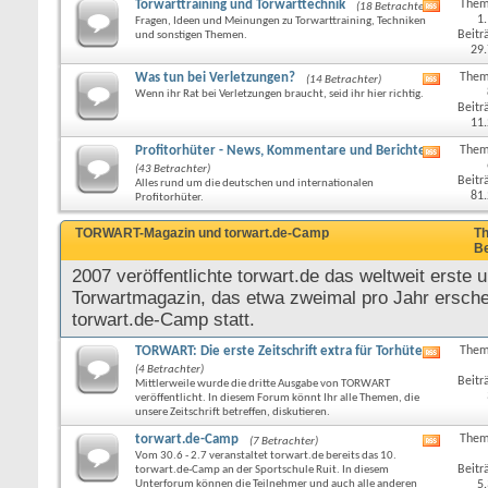
Torwarttraining und Torwarttechnik
Them
(18 Betrachter)
RSS-
1
Fragen, Ideen und Meinungen zu Torwarttraining, Techniken
Feed
Beitr
und sonstigen Themen.
dieses
29
Forums
anzeige
Was tun bei Verletzungen?
Them
(14 Betrachter)
RSS-
Wenn ihr Rat bei Verletzungen braucht, seid ihr hier richtig.
Feed
Beitr
dieses
11
Forums
anzeige
Profitorhüter - News, Kommentare und Berichte
Them
RSS-
(43 Betrachter)
Feed
Beitr
Alles rund um die deutschen und internationalen
dieses
81
Profitorhüter.
Forums
anzeige
TORWART-Magazin und torwart.de-Camp
Th
Be
2007 veröffentlichte torwart.de das weltweit erste u
Torwartmagazin, das etwa zweimal pro Jahr erschei
torwart.de-Camp statt.
TORWART: Die erste Zeitschrift extra für Torhüter
Them
RSS-
(4 Betrachter)
Feed
Beitr
Mittlerweile wurde die dritte Ausgabe von TORWART
dieses
veröffentlicht. In diesem Forum könnt Ihr alle Themen, die
Forums
unsere Zeitschrift betreffen, diskutieren.
anzeige
torwart.de-Camp
Them
(7 Betrachter)
RSS-
Vom 30.6 - 2.7 veranstaltet torwart.de bereits das 10.
Feed
Beitr
torwart.de-Camp an der Sportschule Ruit. In diesem
dieses
Unterforum können die Teilnehmer und auch alle anderen
5